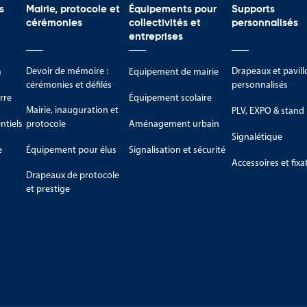
s
Mairie, protocole et
Équipements pour
Supports
cérémonies
collectivités et
personnalisés
entreprises
Devoir de mémoire :
Drapeaux et pavill
m
Equipement de mairie
cérémonies et défilés
personnalisés
rre
Équipement scolaire
Mairie, inauguration et
PLV, EXPO & stand
tiels
protocole
Aménagement urbain
Signalétique
e
Équipement pour élus
Signalisation et sécurité
Accessoires et fixa
Drapeaux de protocole
et prestige