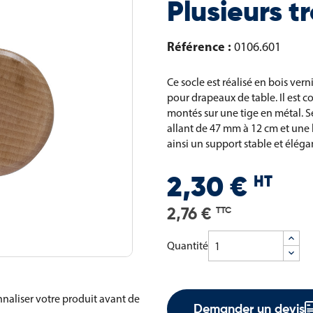
Plusieurs t
Référence :
0106.601
Ce socle est réalisé en bois ve
pour drapeaux de table. Il est 
montés sur une tige en métal. Se
allant de 47 mm à 12 cm et une 
ainsi un support stable et éléga
HT
2,30 €
2,76 €
TTC
Quantité
naliser votre produit avant de
Demander un devis