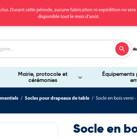
clus. Durant cette période, aucune fabrication ni expédition ne se
disponible tout le mois d’août.
search
du
Mairie, protocole et
Équipements p
cérémonies
en
mentiels
Socles pour drapeaux de table
Socle en bois verni -
Socle en bo