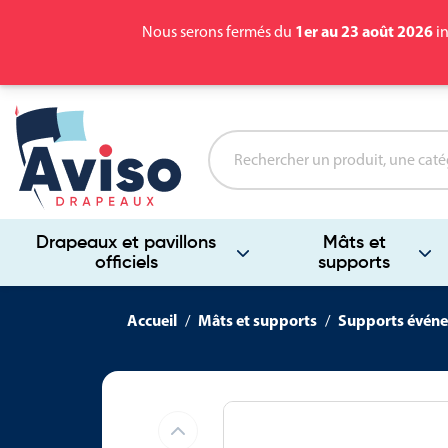
1er au 23 août 2026
Nous serons fermés du
in
Drapeaux et pavillons
Mâts et
officiels
supports
Accueil
Mâts et supports
Supports événe