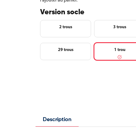
Version socle
2 trous
3 trous
29 trous
1 trou
Description