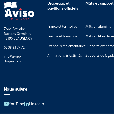
Drapeaux et
Mâts et support
pavillons officiels
France et territoires
Mâts en aluminiu
Zone Actiloire
Rue des Germines
Europe et le monde
Mâts en fibre de ve
45190 BEAUGENCY
Drapeaux réglementaires
Supports événemen
02 38 83 77 72
Animations & festivités
Supports de façad
info@aviso-
drapeaux.com
Nous suivre
YouTube
LinkedIn