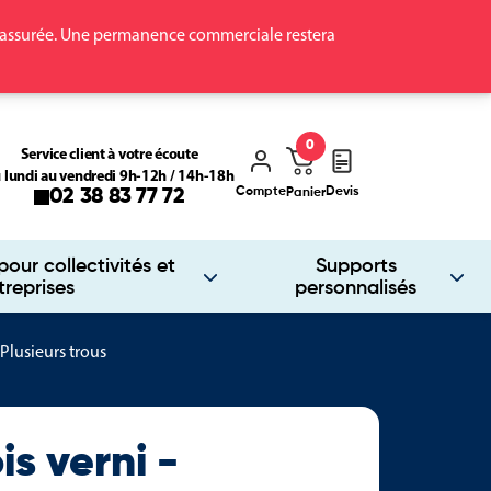
ra assurée. Une permanence commerciale restera
0
Service client à votre écoute
 lundi au vendredi 9h-12h / 14h-18h
Compte
Devis
02 38 83 77 72
Panier
our collectivités et
Supports
treprises
personnalisés
 Plusieurs trous
is verni -