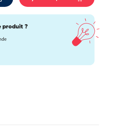
 produit ?
ande