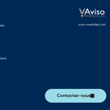
ons
aviso-medailles.com
tions
Contactez-nous