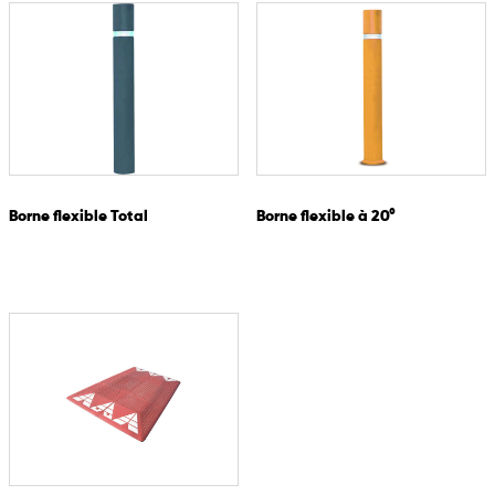
Élément rectangulaire :
Dimensions : 500 x 350 x 50 mm
Poids : 14,5 kg la paire
Élément demi-rond :
Dimensions : 180 x 350 x 50 mm
Borne flexible Total
Borne flexible à 20°
Poids : 3,6 kg la paire
Configuration type :
2 paires d’éléments rectangulaires
1 paire d’éléments demi-ronds
Adaptable selon la largeur de la chaussée
Le ralentisseur modulaire en caoutchouc est une solution flexible
et performante pour sécuriser durablement les voies de
circulation et limiter les excès de vitesse.