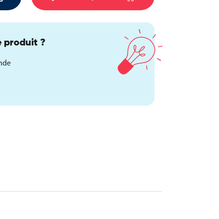
 produit ?
ande