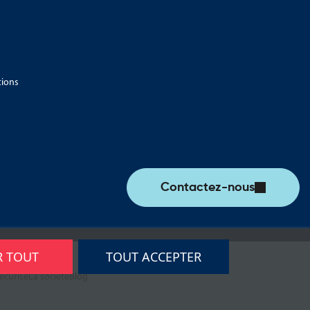
tions
Contactez-nous
R TOUT
TOUT ACCEPTER
écurisé
La société
Blog