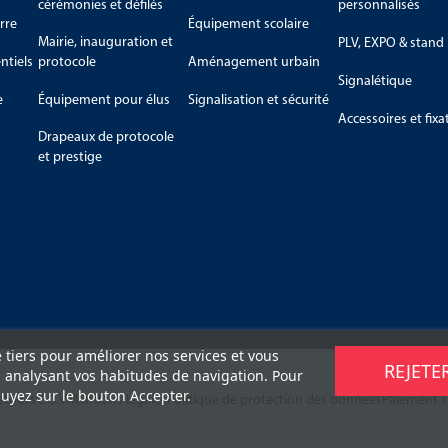
cérémonies et défilés
personnalisés
rre
Équipement scolaire
Mairie, inauguration et
PLV, EXPO & stand
tiels
protocole
Aménagement urbain
Signalétique
e
Équipement pour élus
Signalisation et sécurité
Accessoires et fixa
Drapeaux de protocole
et prestige
e tiers pour améliorer nos services et vous
REJETE
n analysant vos habitudes de navigation. Pour
uyez sur le bouton Accepter.
retours
C.G.V
Mentions légales
Politique de protection des données
Paiement s