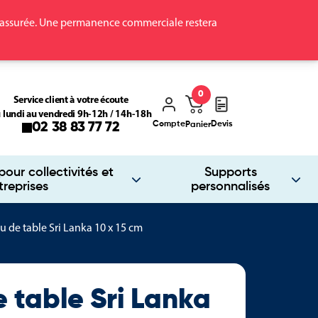
ra assurée. Une permanence commerciale restera
0
Service client à votre écoute
 lundi au vendredi 9h-12h / 14h-18h
Compte
Devis
02 38 83 77 72
Panier
our collectivités et
Supports
treprises
personnalisés
 de table Sri Lanka 10 x 15 cm
 table Sri Lanka