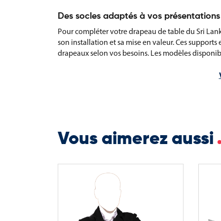
Des socles adaptés à vos présentations
Pour compléter votre drapeau de table du Sri Lanka
son installation et sa mise en valeur. Ces supports
drapeaux selon vos besoins. Les modèles disponibl
Socles en bois verni de qualité.
Versions 1, 2, 3, 5 ou 30 trous.
Adaptés à différents contextes : bureaux, halls d’a
Vous aimerez aussi