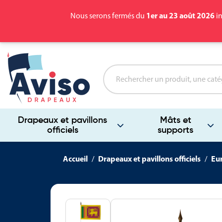
1er au 23 août 2026
Nous serons fermés du
in
Drapeaux et pavillons
Mâts et
officiels
supports
Accueil
Drapeaux et pavillons officiels
Eu