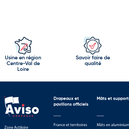
Usine en région
Savoir faire de
Centre-Val de
qualité
Loire
Drapeaux et
Mâts et support
pavillons officiels
France et territoires
Mâts en aluminiu
Zone Actiloire