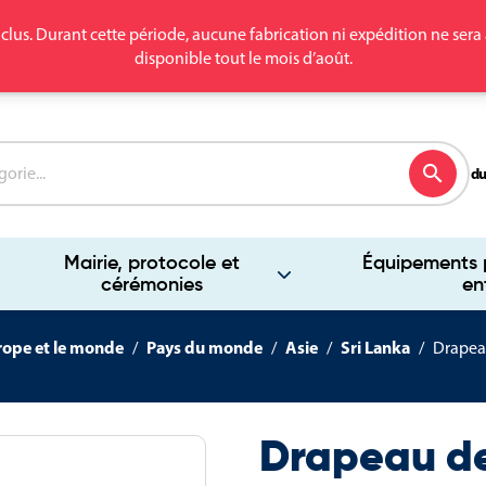
clus. Durant cette période, aucune fabrication ni expédition ne se
disponible tout le mois d’août.
search
du
Mairie, protocole et
Équipements p
cérémonies
en
rope et le monde
Pays du monde
Asie
Sri Lanka
Drapeau
Drapeau de