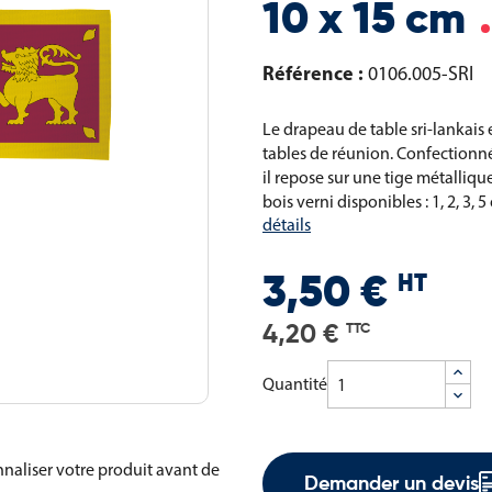
10 x 15 cm
Référence :
0106.005-SRI
Le drapeau de table sri-lankais 
tables de réunion. Confectionné
il repose sur une tige métalliqu
bois verni disponibles : 1, 2, 3
détails
HT
3,50 €
4,20 €
TTC
Quantité
naliser votre produit avant de
Demander un devis