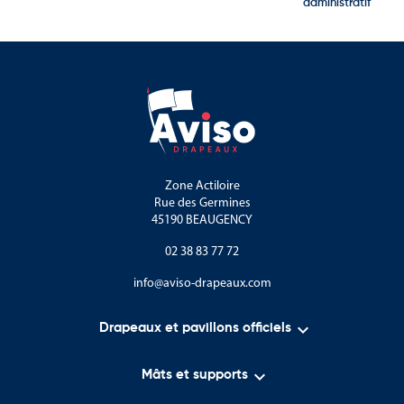
administratif
Zone Actiloire
Rue des Germines
45190 BEAUGENCY
02 38 83 77 72
info@aviso-drapeaux.com

Drapeaux et pavillons officiels

Mâts et supports