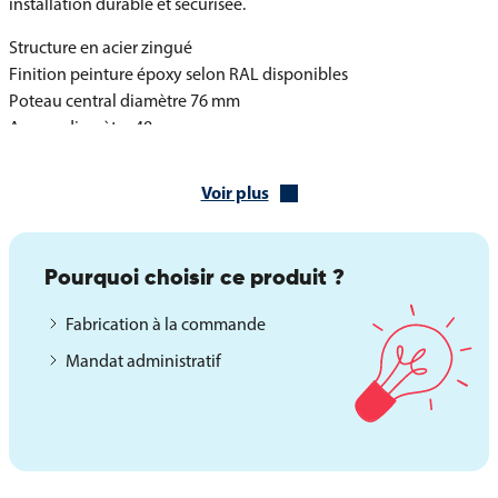
installation durable et sécurisée.
Structure en acier zingué
Finition peinture époxy selon RAL disponibles
Poteau central diamètre 76 mm
Arceau diamètre 48 mm
Pose par scellement
Voir plus
Caractéristiques techniques et options de fixation
Différentes hauteurs et poids sont proposés selon le modèle
choisi.
Pourquoi choisir ce produit ?
Tête boule hauteur 130 cm, poids 13 kg
Fabrication à la commande
Tête boule hauteur 150 cm, poids 15 kg
Tête bombée hauteur 122 cm, poids 11 kg
Mandat administratif
Une platine de fixation est disponible en option pour une pose
spécifique sur sol dur.
Platine optionnelle dimensions 100 x 100 mm
Épaisseur 8 mm
Quatre perforations diamètre 8 mm