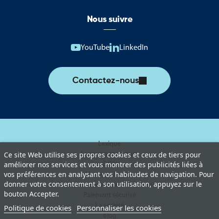
Nous suivre
YouTube
LinkedIn
Contactez-nous
Lexique
Livraison et retours
Ce site Web utilise ses propres cookies et ceux de tiers pour
C.G.V
améliorer nos services et vous montrer des publicités liées à
vos préférences en analysant vos habitudes de navigation. Pour
Mentions légales
donner votre consentement à son utilisation, appuyez sur le
Politique de protection des données
bouton Accepter.
Paiement sécurisé
La société
Politique de cookies
Personnaliser les cookies
Blog