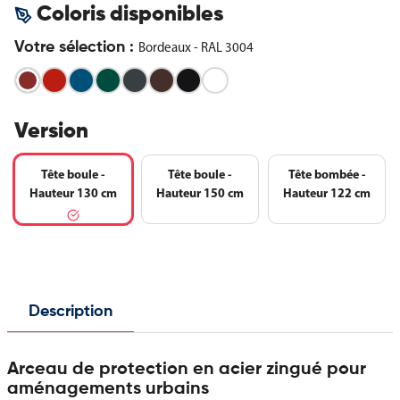
Coloris disponibles
Votre sélection :
Bordeaux - RAL 3004
Rouge
Bleu
Vert
Gris
Marron
Noir
Blanc
-
-
-
Anthracite
-
-
Pur
Bordeaux
RAL
RAL
RAL
-
RAL
RAL
-
-
3020
5010
6005
RAL
8017
9005
RAL
Version
RAL
7016
9010
3004
Tête boule -
Tête boule -
Tête bombée -
Hauteur 130 cm
Hauteur 150 cm
Hauteur 122 cm
Description
Arceau de protection en acier zingué pour
aménagements urbains