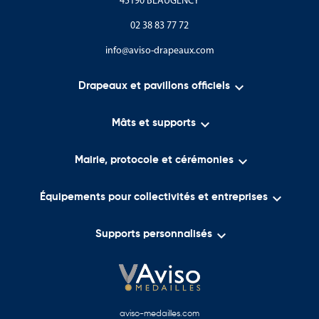
45190 BEAUGENCY
02 38 83 77 72
info@aviso-drapeaux.com

Drapeaux et pavillons officiels

Mâts et supports

Mairie, protocole et cérémonies

Équipements pour collectivités et entreprises

Supports personnalisés
aviso-medailles.com