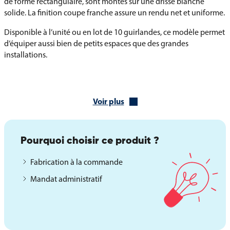
de forme rectangulaire, sont montés sur une drisse blanche
solide. La finition coupe franche assure un rendu net et uniforme.
Disponible à l’unité ou en lot de 10 guirlandes, ce modèle permet
d’équiper aussi bien de petits espaces que des grandes
installations.
Plusieurs versions et options personnalisées
Nous proposons également d'autres guirlandes thématiques
Voir plus
pour répondre à tous vos besoins :
Guirlandes France et Pays du Monde
Pourquoi choisir ce produit ?
Guirlandes Régions, Provinces et Départements
Fabrication à la commande
Guirlandes multicolores ou unies
Mandat administratif
Guirlandes personnalisées : avec blasons, logos, ou visuels
spécifiques sur devis.
La guirlande de la Tchéquie allie durabilité, simplicité
d’installation et forte visibilité pour toutes vos occasions