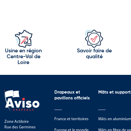
Usine en région
Savoir faire de
Centre-Val de
qualité
Loire
Drapeaux et
Mâts et support
pavillons officiels
France et territoires
Mâts en aluminiu
Zone Actiloire
Rue des Germines
Europe et le monde
Mâts en fibre de ve