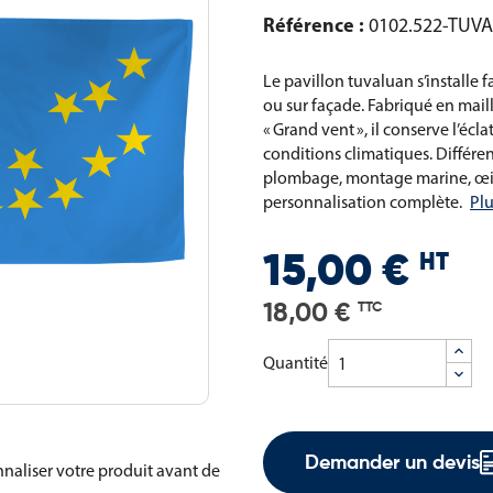
Référence :
0102.522-TUVA
Le pavillon tuvaluan s’installe 
ou sur façade. Fabriqué en maill
« Grand vent », il conserve l’écl
conditions climatiques. Différent
plombage, montage marine, œi
personnalisation complète.
Plu
HT
15,00 €
18,00 €
TTC
Quantité
Demander un devis
naliser votre produit avant de