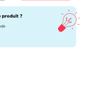
 produit ?
ande