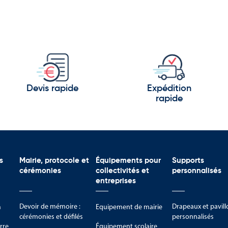
Devis rapide
Expédition
rapide
s
Mairie, protocole et
Équipements pour
Supports
cérémonies
collectivités et
personnalisés
entreprises
Devoir de mémoire :
Drapeaux et pavill
m
Equipement de mairie
cérémonies et défilés
personnalisés
rre
Équipement scolaire