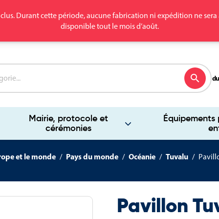
clus. Durant cette période, aucune fabrication ni expédition ne se
disponible tout le mois d’août.
search
du
Mairie, protocole et
Équipements p
cérémonies
en
rope et le monde
Pays du monde
Océanie
Tuvalu
Pavill
Pavillon T