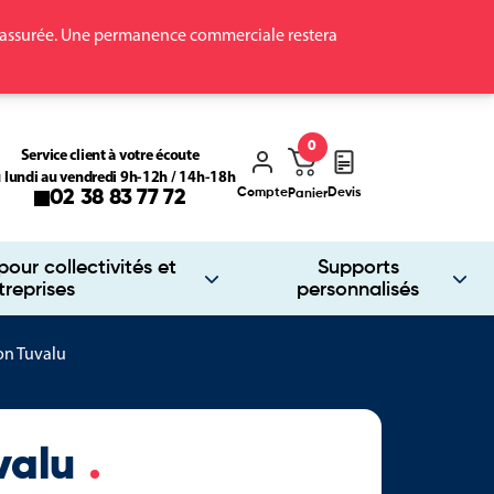
ra assurée. Une permanence commerciale restera
0
Service client à votre écoute
 lundi au vendredi 9h-12h / 14h-18h
Compte
Devis
02 38 83 77 72
Panier
our collectivités et
Supports
treprises
personnalisés
on Tuvalu
uvalu