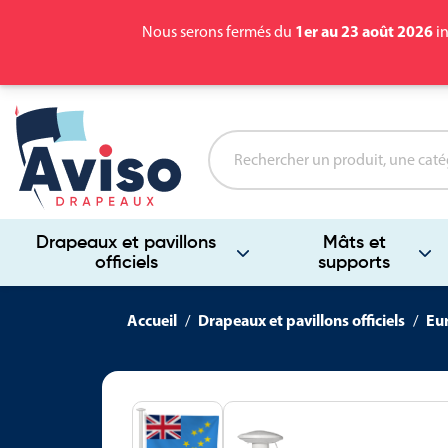
1er au 23 août 2026
Nous serons fermés du
in
Drapeaux et pavillons
Mâts et
officiels
supports
Accueil
Drapeaux et pavillons officiels
Eu