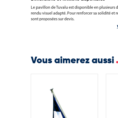
Le pavillon de Tuvalu est disponible en plusieurs d
rendu visuel adapté. Pour renforcer sa solidité et
sont proposées sur devis.
Options proposées :
Différentes dimensions selon vos besoins de pav
Coins renforcés pour plus de solidité
Vous aimerez aussi
Plombage pour une meilleure tenue verticale
Monture marine pour un usage particulier
Anneaux, œillets métalliques ou mousquetons pou
Finitions sur mesure : coupe franche, hampe brute,