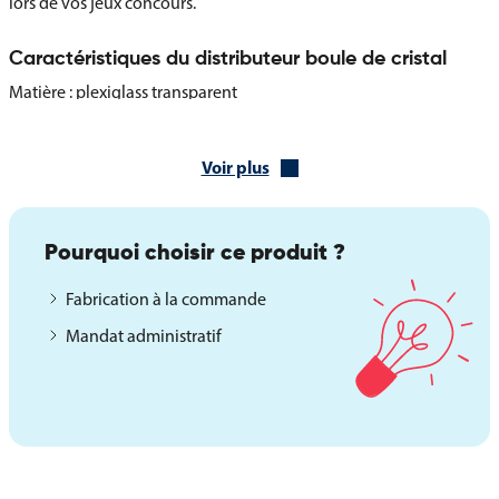
lors de vos jeux concours.
Caractéristiques du distributeur boule de cristal
Matière : plexiglass transparent
Très stable
Version diamètre 25 cm – fente largeur 9 cm
Voir plus
Version diamètre 40 cm – fente largeur 15 cm
Deux diamètres disponibles : 25 ou 40 cm
Pourquoi choisir ce produit ?
Avantages du distributeur boule de cristal pour vos
animations
Fabrication à la commande
Le distributeur boule de cristal est une solution polyvalente pour
Mandat administratif
dynamiser vos opérations événementielles et offrir une
expérience participative attractive. Sa transparence et sa stabilité
en font un support fiable et esthétique.
Ses principaux atouts :
Visibilité maximale du contenu grâce au plexiglass
Stabilité renforcée pour un usage sécurisé