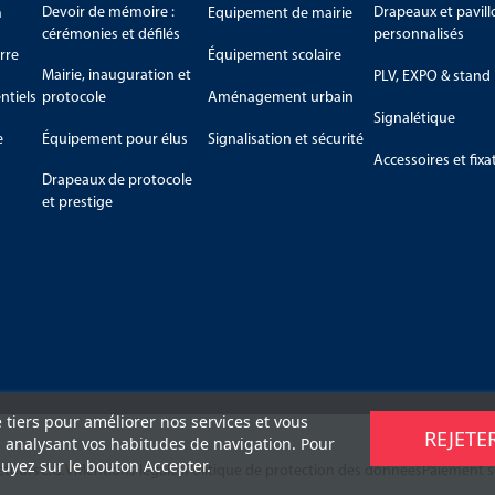
Devoir de mémoire :
Drapeaux et pavill
m
Equipement de mairie
cérémonies et défilés
personnalisés
rre
Équipement scolaire
Mairie, inauguration et
PLV, EXPO & stand
tiels
protocole
Aménagement urbain
Signalétique
e
Équipement pour élus
Signalisation et sécurité
Accessoires et fixa
Drapeaux de protocole
et prestige
e tiers pour améliorer nos services et vous
REJETE
n analysant vos habitudes de navigation. Pour
uyez sur le bouton Accepter.
retours
C.G.V
Mentions légales
Politique de protection des données
Paiement s