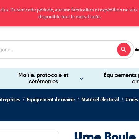
clus. Durant cette période, aucune fabrication ni expédition ne se
disponible tout le mois d’août.
search
du
Mairie, protocole et
Équipements p
cérémonies
en
ntreprises
Equipement de mairie
Matériel électoral
Urnes 
Urne Boule