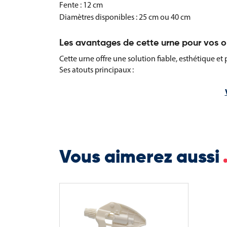
Fente : 12 cm
Diamètres disponibles : 25 cm ou 40 cm
Les avantages de cette urne pour vos o
Cette urne offre une solution fiable, esthétique e
Ses atouts principaux :
Excellente transparence pour un rendu profession
Système de verrouillage sécurisé
Deux tailles au choix selon vos besoins
Design moderne, adapté aux commerces et évén
Utilisation recommandée : idéale pour les magasins
Vous aimerez aussi
stands de salons souhaitant organiser des concours
manière élégante et sécurisée.