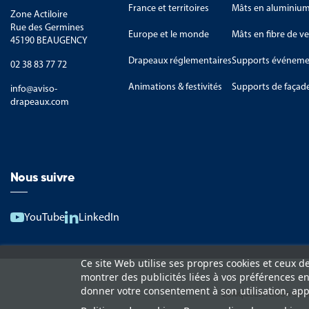
France et territoires
Mâts en aluminiu
Zone Actiloire
Rue des Germines
Europe et le monde
Mâts en fibre de ve
45190 BEAUGENCY
Drapeaux réglementaires
Supports événemen
02 38 83 77 72
Animations & festivités
Supports de façad
info@aviso-
drapeaux.com
Nous suivre
YouTube
LinkedIn
Ce site Web utilise ses propres cookies et ceux d
montrer des publicités liées à vos préférences e
donner votre consentement à son utilisation, app
Lexique
Livraison et 