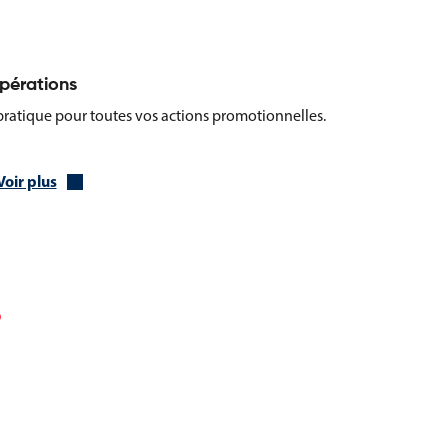
pérations
t pratique pour toutes vos actions promotionnelles.
nel
Voir plus
ements
, agences événementielles, entreprises, collectivités ou
, sondages, tirages au sort ou collectes de participation de