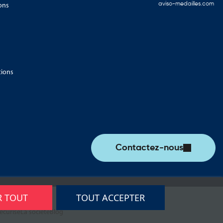
ons
aviso-medailles.com
tions
Contactez-nous
R TOUT
TOUT ACCEPTER
écurisé
La société
Blog