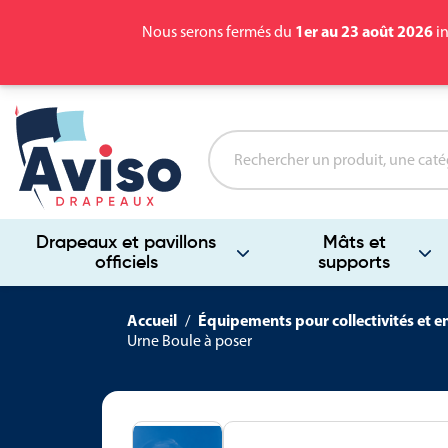
1er au 23 août 2026
Nous serons fermés du
in
Drapeaux et pavillons
Mâts et
officiels
supports
Accueil
Équipements pour collectivités et e
Urne Boule à poser