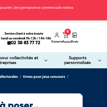
ra assurée. Une permanence commerciale restera
0
Service client à votre écoute
 lundi au vendredi 9h-12h / 14h-18h
Compte
Devis
02 38 83 77 72
Panier
our collectivités et
Supports
treprises
personnalisés
électorales
Urnes pour jeux concours
 à poser