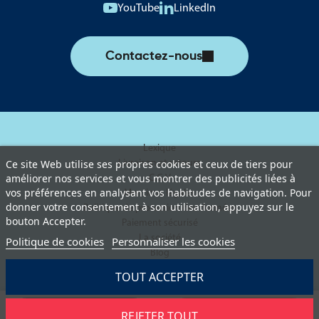
YouTube
LinkedIn
Contactez-nous
Lexique
Livraison et retours
Ce site Web utilise ses propres cookies et ceux de tiers pour
améliorer nos services et vous montrer des publicités liées à
C.G.V
vos préférences en analysant vos habitudes de navigation. Pour
Mentions légales
donner votre consentement à son utilisation, appuyez sur le
Politique de protection des données
bouton Accepter.
Paiement sécurisé
La société
Politique de cookies
Personnaliser les cookies
Blog
TOUT ACCEPTER
REJETER TOUT
Demander un devis
Ajouter au panier