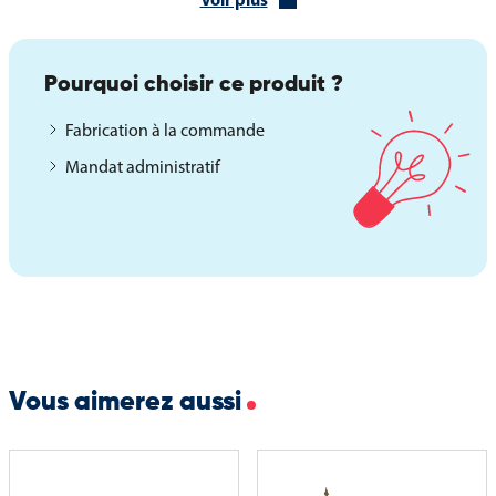
Des finitions personnalisables pour une présentation
professionnelle
Le drapeau de l’Uruguay sur hampe peut être commandé avec
Pourquoi choisir ce produit ?
plusieurs finitions sur devis, afin de répondre aux besoins
spécifiques de chaque client :
Fabrication à la commande
Mandat administratif
Système anti-roulement pour limiter les mouvements
Coins renforcés pour une meilleure durabilité
Plombage pour un tombé plus net en intérieur
Des confections sur mesure sont également disponibles :
Hampe brute ou gainée
Agrafage renforcé
Vous aimerez aussi
Coupe franche ou couture traditionnelle
Ce drapeau personnalisable s’adapte ainsi à tous les contextes
d’usage et exigences techniques.