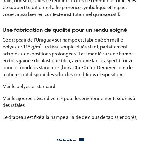
halls, bureaux, salles de réunion ou lors de cérémonies officielles.
Ce support traditionnel allie présence symbolique et impact
visuel, aussi bien en contexte institutionnel qu’associatif.
Une fabrication de qualité pour un rendu soigné
Ce drapeau de l’Uruguay sur hampe est fabriqué en maille
polyester 115 g/m², un tissu souple et résistant, parfaitement
adapté aux expositions prolongées. Il est monté sur une hampe
en bois gainée de plastique bleu, avec une lance aspect bronze
pour les modèles standards (hors 20 x 30 cm). Deux versions de
matière sont disponibles selon les conditions d’exposition :
Maille polyester standard
Maille ajourée « Grand vent » pour les environnements soumis à
des rafales
Le drapeau est fixé à la hampe à l’aide de clous de tapissier dorés,
assurant une finition solide et élégante. Plusieurs dimensions
sont proposées pour convenir à tous les formats d’utilisation.
Voir plus