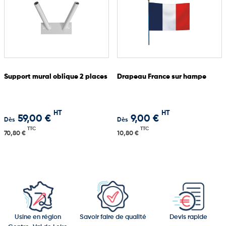
Support mural oblique 2 places
Drapeau France sur hampe
HT
HT
59,00 €
9,00 €
Dès
Dès
TTC
TTC
70,80 €
10,80 €
Usine en région
Savoir faire de qualité
Devis rapide