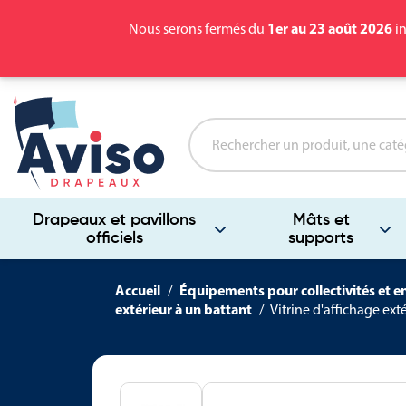
1er au 23 août 2026
Nous serons fermés du
in
Drapeaux et pavillons
Mâts et
officiels
supports
Accueil
Équipements pour collectivités et e
extérieur à un battant
Vitrine d'affichage ext