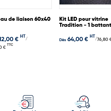
ité
au de liaison 60x40
Kit LED pour vitrine
Tradition - 1 battan
HT
HT
12,00 €
64,00 €
/
/
76,80 
Dès
TTC
0 €