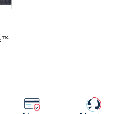
t
TTC
€