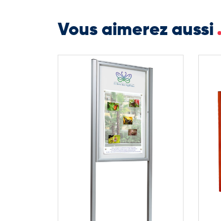
Fixation murale ou sur poteaux en option
Vous aimerez aussi
Une vitrine d’affichage extérieur disponi
La vitrine d’affichage extérieur tradition est disp
besoins de communication des collectivités et pro
optimisée pour garantir une excellente lisibilité d
argent pour une livraison rapide, cette vitrine d’
couleur spécifique sur commande. Fabriquée en Fra
pour l’affichage public et institutionnel.
2 feuilles A4 : H. 400 × L. 550 mm – Poids 5 kg
4 feuilles A4 : H. 750 × L. 550 mm – Poids 8 kg
6 feuilles A4 : H. 750 × L. 750 mm – Poids 9 kg
8 feuilles A4 : H. 830 × L. 980 mm – Poids 18 kg
9 feuilles A4 : H. 1050 × L. 750 mm – Poids 12 kg