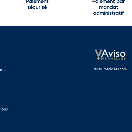
Paiement
Paiement par
sécurisé
mandat
administratif
ons
aviso-medailles.com
tions