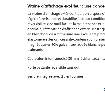
Vitrine d’affichage extérieur : une conc
La vitrine d’affichage extérieur tradition dispose
légèreté, résistance et durabilité face aux condit
réversibilité sans outil facilite la maintenance et
optimale, cette vitrine d’affichage extérieur est é
en Plexichocs de 4 mm assure une excellente protec
élastomère et les orifices anti-condensation prés
magnétique en tôle galvanisée laquée blanche perm
d’aimants.
Cadre aluminium anodisé 30 mm résistant aux int
Porte battante réversible sans outil
Serrure intégrée avec 2 clés fournies
Vitrage Plexichocs 4 mm haute résistance
Joint d’étanchéité et système anti-condensation
Fond magnétique en tôle galvanisée laquée blan