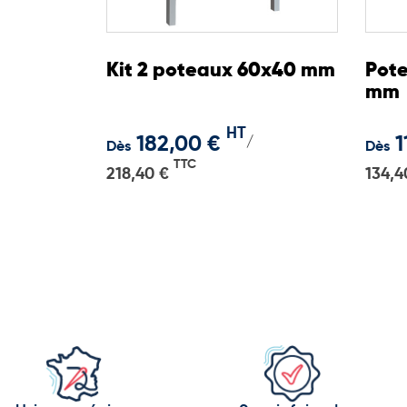
Finition anodisé argent disponible en stock
Coloris personnalisés sur commande
Fabrication française gage de qualité et de durabil
Kit 2 poteaux 60x40 mm
Pote
mm
HT
182,00 €
1
/
Dès
Dès
TTC
218,40 €
134,4