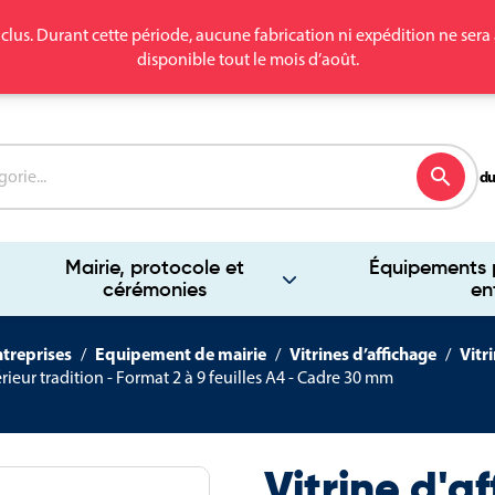
clus. Durant cette période, aucune fabrication ni expédition ne se
disponible tout le mois d’août.
search
du
Mairie, protocole et
Équipements p
cérémonies
en
ntreprises
Equipement de mairie
Vitrines d’affichage
Vitr
érieur tradition - Format 2 à 9 feuilles A4 - Cadre 30 mm
Vitrine d'a