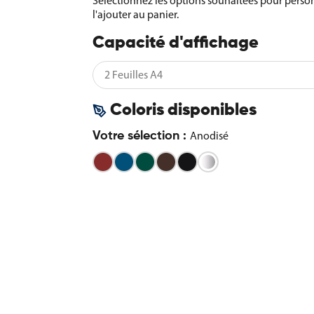
Sélectionnez les options souhaitées pour person
l'ajouter au panier.
Capacité d'affichage
Coloris disponibles
Anodisé
Votre sélection :
Bordeaux
Bleu
Vert
Marron
Noir
-
-
-
-
-
Anodisé
RAL
RAL
RAL
RAL
RAL
3004
5010
6005
8017
9005