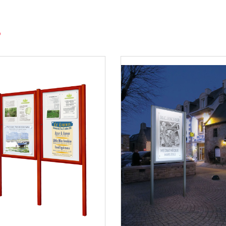
ble en plusieurs formats
onible dans plusieurs dimensions afin de répondre à tous les
fessionnels. Chaque modèle offre une surface d’affichage
es informations affichées. Disponible en finition anodisé
affichage extérieur peut également être personnalisée avec une
nce, elle constitue une solution durable et professionnelle