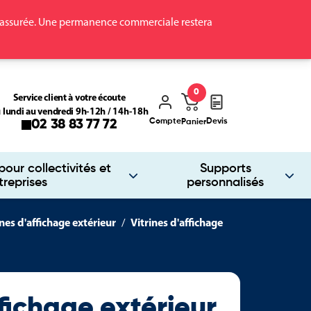
ra assurée. Une permanence commerciale restera
0
Service client à votre écoute
 lundi au vendredi 9h-12h / 14h-18h
Compte
Devis
02 38 83 77 72
Panier
our collectivités et
Supports
treprises
personnalisés
ines d'affichage extérieur
Vitrines d'affichage
ffichage extérieur