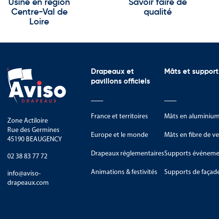
Usine en région
Savoir faire de
Centre-Val de
qualité
Loire
Drapeaux et
Mâts et support
pavillons officiels
France et territoires
Mâts en aluminiu
Zone Actiloire
Rue des Germines
Europe et le monde
Mâts en fibre de ve
45190 BEAUGENCY
Drapeaux réglementaires
Supports événemen
02 38 83 77 72
Animations & festivités
Supports de façad
info@aviso-
drapeaux.com