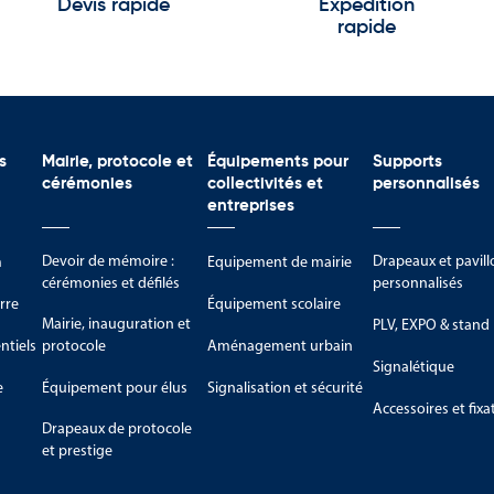
Devis rapide
Expédition
rapide
s
Mairie, protocole et
Équipements pour
Supports
cérémonies
collectivités et
personnalisés
entreprises
Devoir de mémoire :
Drapeaux et pavill
m
Equipement de mairie
cérémonies et défilés
personnalisés
rre
Équipement scolaire
Mairie, inauguration et
PLV, EXPO & stand
tiels
protocole
Aménagement urbain
Signalétique
e
Équipement pour élus
Signalisation et sécurité
Accessoires et fixa
Drapeaux de protocole
et prestige