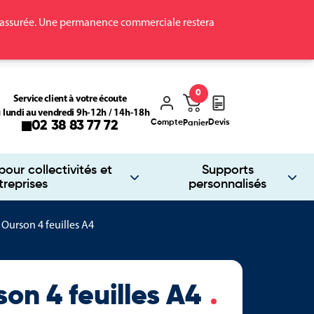
ra assurée. Une permanence commerciale restera
0
Service client à votre écoute
 lundi au vendredi 9h-12h / 14h-18h
Compte
Devis
02 38 83 77 72
Panier
our collectivités et
Supports
treprises
personnalisés
 Ourson 4 feuilles A4
son 4 feuilles A4