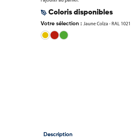
Coloris disponibles
Jaune Colza - RAL 1021
Votre sélection :
Rouge
Vert
-
-
Jaune
RAL
RAL
Colza
3020
6018
-
RAL
1021
Description