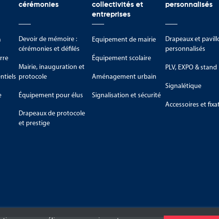
cérémonies
collectivités et
personnalisés
entreprises
Devoir de mémoire :
Drapeaux et pavill
m
Equipement de mairie
cérémonies et défilés
personnalisés
rre
Équipement scolaire
Mairie, inauguration et
PLV, EXPO & stand
tiels
protocole
Aménagement urbain
Signalétique
e
Équipement pour élus
Signalisation et sécurité
Accessoires et fixa
Drapeaux de protocole
et prestige