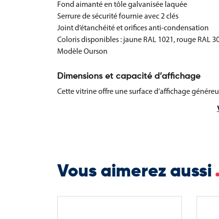
Fond aimanté en tôle galvanisée laquée
Serrure de sécurité fournie avec 2 clés
Joint d’étanchéité et orifices anti-condensation
Coloris disponibles : jaune RAL 1021, rouge RAL 3
Modèle Ourson
Dimensions et capacité d’affichage
Cette vitrine offre une surface d’affichage génér
facilement intégrable sur un mur.
Dimensions de la vitrine : 750 x 550 mm
Capacité d’affichage : 4 feuilles format A4 (21 x 29
Dimensions totales : hauteur 1024 mm x largeur 
Poids : 22 kg
Vous aimerez aussi
La vitrine d’affichage modèle Ourson constitue une
attractive pour communiquer efficacement auprès 