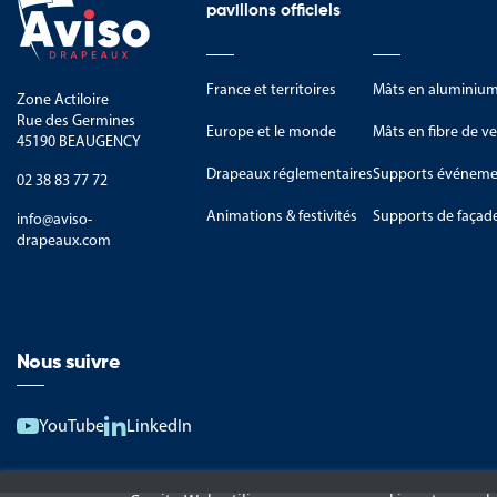
pavillons officiels
France et territoires
Mâts en aluminiu
Zone Actiloire
Rue des Germines
Europe et le monde
Mâts en fibre de ve
45190 BEAUGENCY
Drapeaux réglementaires
Supports événemen
02 38 83 77 72
Animations & festivités
Supports de façad
info@aviso-
drapeaux.com
Nous suivre
YouTube
LinkedIn