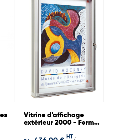
les
Vitrine d'affichage
extérieur 2000 - Format
9 à 16 feuilles A4 - Cadre
HT
75 mm
/