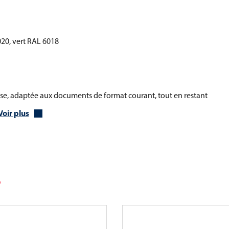
020, vert RAL 6018
euse, adaptée aux documents de format courant, tout en restant
Voir plus
,7 cm)
743 mm
 solution à la fois fonctionnelle, sécurisée et visuellement
de tous les publics.