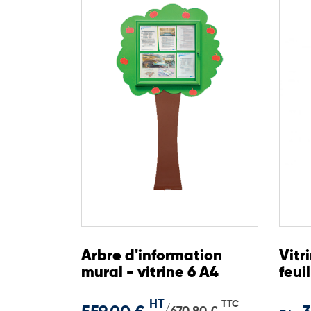
Arbre d'information
Vitr
mural - vitrine 6 A4
feui
HT
TTC
/