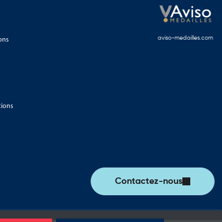
ons
aviso-medailles.com
tions
Contactez-nous