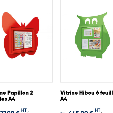
ine Papillon 2
Vitrine Hibou 6 feuil
lles A4
A4
HT
HT
/
/