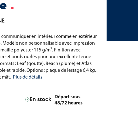
ne
NE
ur communiquer en intérieur comme en extérieur
te. Modèle non personnalisable avec impression
maille polyester 115 g/m². Finition avec
ire et bords ourlés pour une excellente tenue
ormats : Leaf (goutte), Beach (plume) et Atlas
ple et rapide. Options : plaque de lestage 6,4 kg,
t mât.
Plus de détails
Départ sous
En stock
48/72 heures