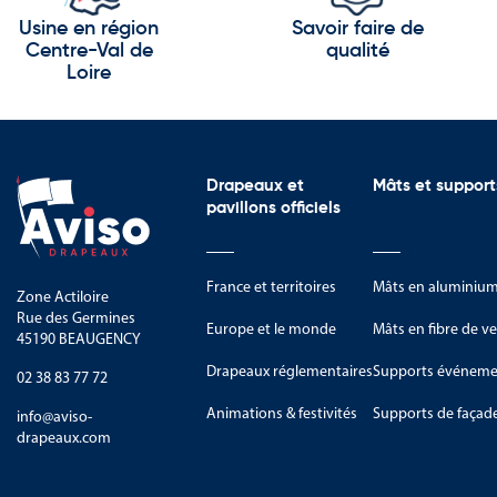
Usine en région
Savoir faire de
Centre-Val de
qualité
Un support simple à installer et parfait
Loire
Très facile à monter et à déplacer, cette voile es
installation en extérieur, l’utilisation d’un pied 
une stabilité optimale même en cas de vent. Grâce à
constitue un outil essentiel pour mettre en avant 
Drapeaux et
Mâts et support
Cette voile vous offre un moyen rapide, efficace et 
pavillons officiels
visibilité de votre commerce.
France et territoires
Mâts en aluminiu
Zone Actiloire
Rue des Germines
Europe et le monde
Mâts en fibre de ve
45190 BEAUGENCY
Drapeaux réglementaires
Supports événemen
02 38 83 77 72
Animations & festivités
Supports de façad
info@aviso-
drapeaux.com