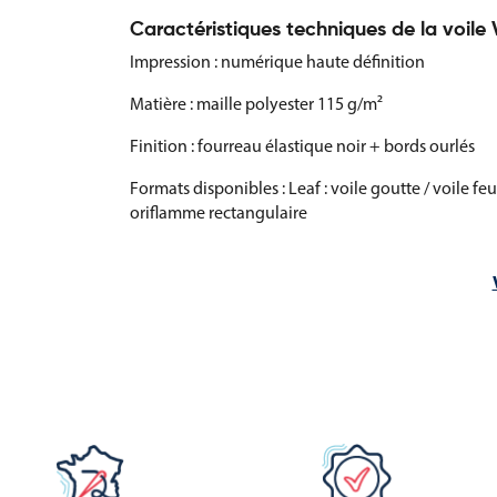
Caractéristiques techniques de la voil
Impression : numérique haute définition
Matière : maille polyester 115 g/m²
Finition : fourreau élastique noir + bords ourlés
Formats disponibles : Leaf : voile goutte / voile feu
oriflamme rectangulaire
Options et accessoires pour une utilisat
Pour améliorer la stabilité, le transport ou le rang
Plaque additionnelle 40 × 40 cm – 6,40 kg pour ren
Sac de transport pour platine carrée
Sac de transport pour la voile et son mât
Ces accessoires rendent la voile encore plus prati
centre-ville ou sur des zones commerciales.