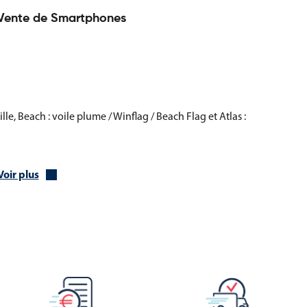
e Vente de Smartphones
ille, Beach : voile plume / Winflag / Beach Flag et Atlas :
ion encore plus pratique
Voir plus
ement, plusieurs options sont disponibles :
forcer la base d’un pied platine
que pour les boutiques situées en galerie marchande, en