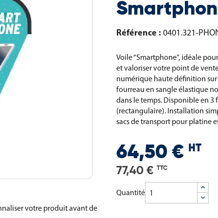
Smartpho
Référence :
0401.321-PHO
Voile “Smartphone”, idéale po
et valoriser votre point de ven
numérique haute définition sur 
fourreau en sangle élastique no
dans le temps. Disponible en 3 f
(rectangulaire). Installation sim
sacs de transport pour platine e
HT
64,50 €
77,40 €
TTC
Quantité
naliser votre produit avant de