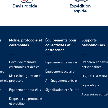
Devis rapide
Expédition
rapide
ement adapté à l’extérieur
t idéale pour dynamiser votre communication visuelle. Pour une
en croix ou d’un pied béton est recommandée, afin de garantir
 sa légèreté, son design moderne et sa grande visibilité, elle
votre activité de vente de smartphones.
s
Mairie, protocole et
Équipements pour
Supports
professionnel d’attirer vos futurs clients et de renforcer la
cérémonies
collectivités et
personnalisés
entreprises
Devoir de mémoire :
Drapeaux et pavill
m
Equipement de mairie
cérémonies et défilés
personnalisés
rre
Équipement scolaire
Mairie, inauguration et
PLV, EXPO & stand
tiels
protocole
Aménagement urbain
Signalétique
e
Équipement pour élus
Signalisation et sécurité
Accessoires et fixa
Drapeaux de protocole
et prestige