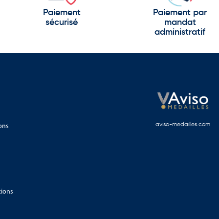
Paiement
Paiement par
sécurisé
mandat
administratif
ons
aviso-medailles.com
tions