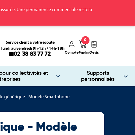
ra assurée. Une permanence commerciale restera
0
Service client à votre écoute
 lundi au vendredi 9h-12h / 14h-18h
Compte
Devis
02 38 83 77 72
Panier
our collectivités et
Supports
treprises
personnalisés
le générique - Modèle Smartphone
rique - Modèle