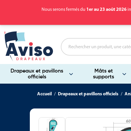
1er au 23 août 2026
Nous serons fermés du
in
Drapeaux et pavillons
Mâts et
officiels
supports
Accueil
Drapeaux et pavillons officiels
Ani