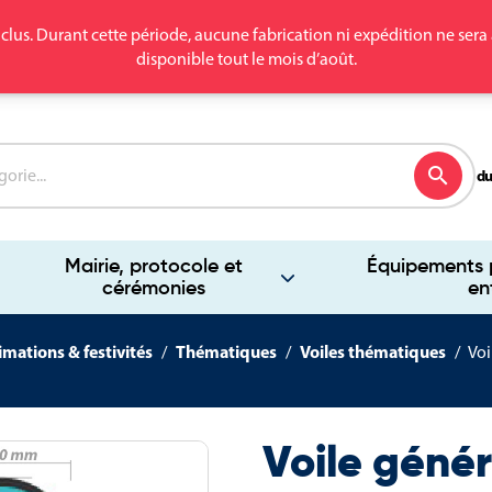
clus. Durant cette période, aucune fabrication ni expédition ne se
disponible tout le mois d’août.
search
du
Mairie, protocole et
Équipements p
cérémonies
en
mations & festivités
Thématiques
Voiles thématiques
Voi
Voile géné