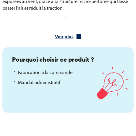
exposées au vent, grâce à sa structure micro-perforée qui laisse
passer l’air et réduit la traction.
L’impression traversée haute définition garantit une restitution
fidèle et éclatante des couleurs visibles des deux côtés du
pavillon. Les coutures renforcées assurent une tenue
Voir plus
irréprochable dans le temps, même lors d’un usage fréquent sur
mât.
Caractéristiques principales :
Pourquoi choisir ce produit ?
Maille polyester 115 g/m² ou maille ajourée “Grand vent”
Fabrication à la commande
Impression traversée haute définition
Mandat administratif
Coutures renforcées pour une meilleure solidité
Formats disponibles pour mâts de 4 à 12 mètres
Des finitions personnalisées pour un pavillon sur
mesure
Le pavillon du Zimbabwe est proposé avec plusieurs finitions