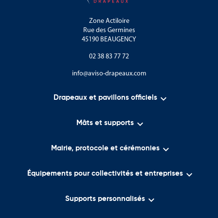
Le Parc naturel régional du Haut-Jura.
Zone Actiloire
Les cascades du Hérisson.
Rue des Germines
45190 BEAUGENCY
Le lac de Chalain.
02 38 83 77 72
Les reculées de Baume-les-Messieurs.
info@aviso-drapeaux.com
Les vastes forêts et espaces naturels protégés.
Le département est reconnu pour ses savoir-faire traditionnels :

Drapeaux et pavillons officiels
La viticulture jurassienne.

Mâts et supports
L’artisanat du bois et de la montagne.

Mairie, protocole et cérémonies
Les métiers liés à l’élevage et à l’agriculture.
Les traditions franc-comtoises.

Équipements pour collectivités et entreprises
Les savoir-faire industriels et artisanaux locaux.

Supports personnalisés
Les symboles du Conseil départemental du Jura représentent
aujourd’hui un territoire qui associe authenticité, qualité de vie,