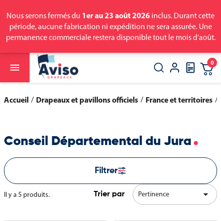
1er au 23 août 2026
Nous serons fermés du
inclus. Durant cette
période, aucune fabrication ni expédition ne sera assurée. Une
permanence commerciale restera disponible tout le mois d’août.
0

close
search
Accueil
Drapeaux et pavillons officiels
France et territoires
Conseil Départemental du Jura
Filtrer

Pertinence
Il y a 5 produits.
Trier par