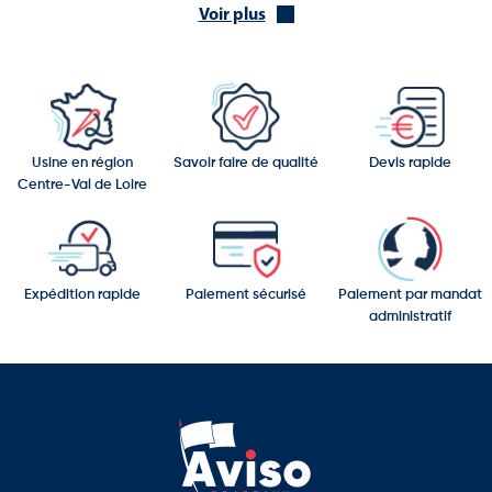
Voir plus
Les plateaux du Jura.
L’histoire du Jura est étroitement liée à celle de la Franche-Comté,
région longtemps disputée avant son rattachement définitif à la
France. Son patrimoine reflète plusieurs siècles d’histoire
religieuse, agricole et artisanale.
Usine en région
Savoir faire de qualité
Devis rapide
Parmi les sites remarquables du département figurent :
Centre-Val de Loire
La ville historique d’Arbois.
Les salines royales de Salins-les-Bains, inscrites au patrimoine
mondial de l’UNESCO.
Expédition rapide
Paiement sécurisé
Paiement par mandat
administratif
La Grande Saline de Salins-les-Bains.
Le château de Joux à proximité du massif jurassien.
Les villages de caractère du vignoble jurassien.
Le patrimoine naturel du Jura est particulièrement exceptionnel :