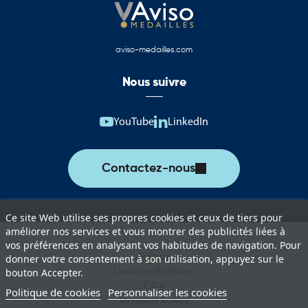
patrimoine et innovation.
Drapeaux, pavillons et oriflammes du Conseil
aviso-medailles.com
départemental du Jura
Nous suivre
Cette catégorie rassemble une sélection complète de produits
aux couleurs du Conseil départemental du Jura. Ces supports
permettent d’assurer une représentation institutionnelle de
YouTube
LinkedIn
qualité lors des événements officiels, cérémonies et actions de
communication territoriale.
Contactez-nous
Vous trouverez notamment :
Drapeaux du Conseil départemental du Jura pour les cérémonies
et événements institutionnels.
Ce site Web utilise ses propres cookies et ceux de tiers pour
améliorer nos services et vous montrer des publicités liées à
Pavillons pour mât destinés à l’affichage extérieur permanent ou
vos préférences en analysant vos habitudes de navigation. Pour
temporaire.
Lexique
donner votre consentement à son utilisation, appuyez sur le
Livraison et retours
bouton Accepter.
Oriflammes du Conseil départemental du Jura pour la
C.G.V
Politique de cookies
Personnaliser les cookies
communication événementielle.
Mentions légales