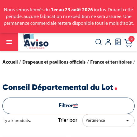
1er au 23 août 2026
Nous serons fermés du
inclus. Durant cette
période, aucune fabrication ni expédition ne sera assurée. Une
permanence commerciale restera disponible tout le mois d’août.
0

close
search
Accueil
Drapeaux et pavillons officiels
France et territoires
Conseil Départemental du Lot
Filtrer

Pertinence
Il y a 5 produits.
Trier par