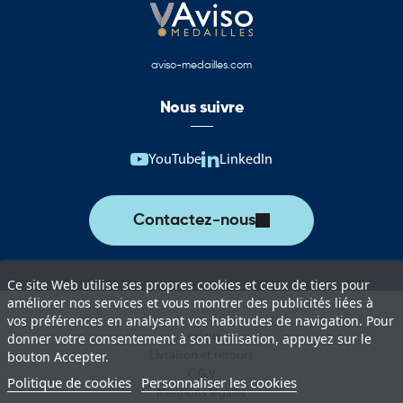
Les symboles du Conseil départemental du Lot représentent
aujourd’hui un territoire qui associe patrimoine, authenticité,
tourisme et qualité de vie.
aviso-medailles.com
Drapeaux, pavillons et oriflammes du Conseil
Nous suivre
départemental du Lot
Cette catégorie rassemble une sélection complète de produits
YouTube
LinkedIn
aux couleurs du Conseil départemental du Lot. Ces supports
permettent d’assurer une représentation institutionnelle de
qualité lors des événements officiels, cérémonies et actions de
Contactez-nous
communication territoriale.
Vous trouverez notamment :
Ce site Web utilise ses propres cookies et ceux de tiers pour
Drapeaux du Conseil départemental du Lot pour les cérémonies
améliorer nos services et vous montrer des publicités liées à
et événements institutionnels.
vos préférences en analysant vos habitudes de navigation. Pour
Lexique
donner votre consentement à son utilisation, appuyez sur le
Pavillons pour mât destinés à l’affichage extérieur permanent ou
Livraison et retours
bouton Accepter.
temporaire.
C.G.V
Politique de cookies
Personnaliser les cookies
Mentions légales