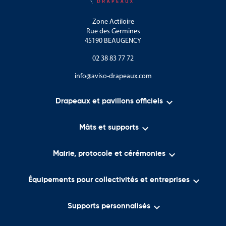
Le Parc naturel régional des Causses du Quercy.
Zone Actiloire
Rue des Germines
Les vallées du Lot et de la Dordogne.
45190 BEAUGENCY
Les falaises calcaires et paysages de causses.
02 38 83 77 72
Les grottes et résurgences naturelles.
info@aviso-drapeaux.com
Les espaces naturels protégés et itinéraires de randonnée.

Drapeaux et pavillons officiels
Le département est également reconnu pour ses traditions et son
savoir-faire :

Mâts et supports
La culture occitane.

Mairie, protocole et cérémonies
L’artisanat local.
Les marchés traditionnels du Quercy.

Équipements pour collectivités et entreprises
Les fêtes de villages et manifestations culturelles.

Supports personnalisés
Les activités agricoles et viticoles.