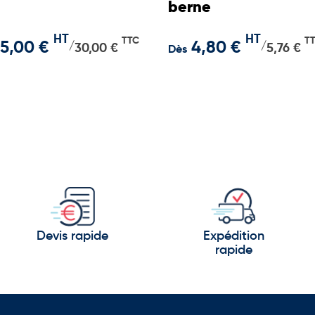
berne
HT
HT
TTC
T
5,00 €
4,80 €
/
/
30,00 €
5,76 €
Dès
Devis rapide
Expédition
rapide