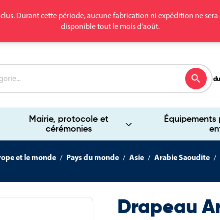
clus. Durant cette période, aucune fabrication ni expédition ne se
disponible tout le mois d’août.
search
du
Mairie, protocole et
Équipements p
cérémonies
en
rope et le monde
Pays du monde
Asie
Arabie Saoudite
Drapeau A