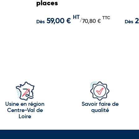
places
HT
TTC
59,00 €
2
/
70,80 €
Dès
Dès
Usine en région
Savoir faire de
Centre-Val de
qualité
Loire