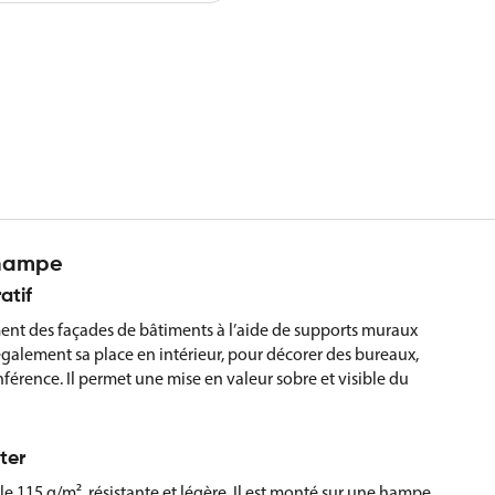
 hampe
atif
nt des façades de bâtiments à l’aide de supports muraux
également sa place en intérieur, pour décorer des bureaux,
nférence. Il permet une mise en valeur sobre et visible du
ter
le 115 g/m², résistante et légère. Il est monté sur une hampe