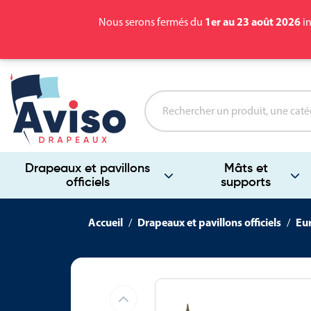
1er au 23 août 2026
Nous serons fermés du
in
Drapeaux et pavillons
Mâts et
officiels
supports
Accueil
Drapeaux et pavillons officiels
Eu