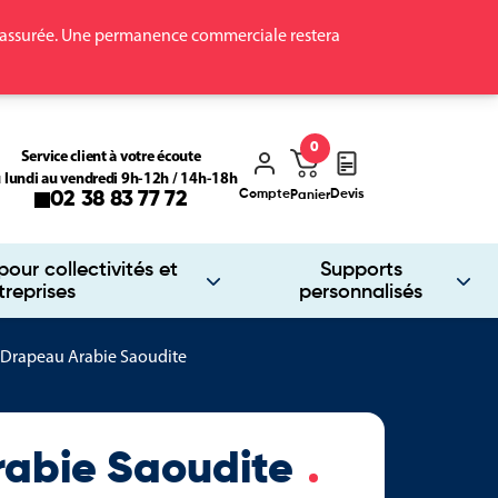
ra assurée. Une permanence commerciale restera
0
Service client à votre écoute
 lundi au vendredi 9h-12h / 14h-18h
Compte
Devis
02 38 83 77 72
Panier
our collectivités et
Supports
treprises
personnalisés
Drapeau Arabie Saoudite
rabie Saoudite