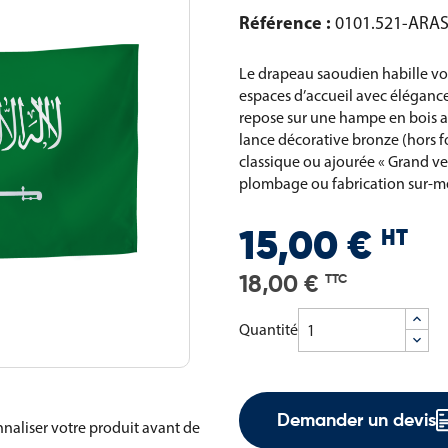
Référence :
0101.521-ARA
Le drapeau saoudien habille vos
espaces d’accueil avec élégance
repose sur une hampe en bois a
lance décorative bronze (hors f
classique ou ajourée « Grand ven
plombage ou fabrication sur-m
HT
15,00 €
18,00 €
TTC
Quantité
Demander un devis
naliser votre produit avant de