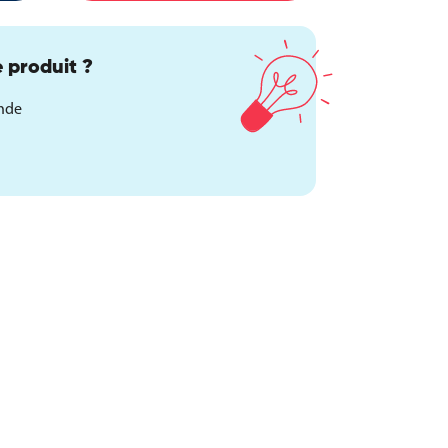
 produit ?
ande