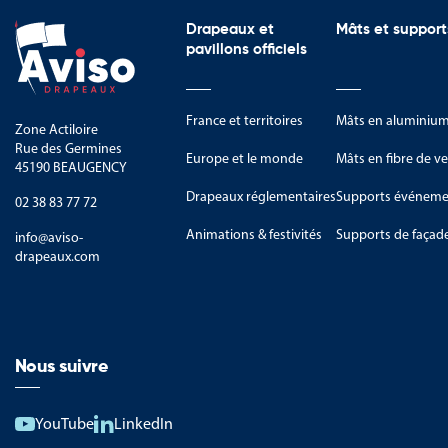
Drapeaux et
Mâts et support
pavillons officiels
France et territoires
Mâts en aluminiu
Zone Actiloire
Rue des Germines
Europe et le monde
Mâts en fibre de ve
45190 BEAUGENCY
Drapeaux réglementaires
Supports événemen
02 38 83 77 72
Animations & festivités
Supports de façad
info@aviso-
drapeaux.com
Nous suivre
YouTube
LinkedIn