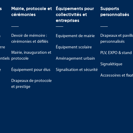
s
Mairie, protocole et
Équipements pour
Supports
cérémonies
collectivités et
personnalisés
entreprises
Devoir de mémoire :
Drapeaux et pavill
m
Equipement de mairie
cérémonies et défilés
personnalisés
rre
Équipement scolaire
Mairie, inauguration et
PLV, EXPO & stand
tiels
protocole
Aménagement urbain
Signalétique
e
Équipement pour élus
Signalisation et sécurité
Accessoires et fixa
Drapeaux de protocole
et prestige