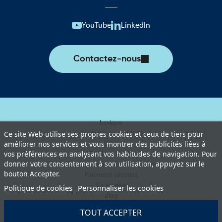
YouTube
LinkedIn
Contactez-nous
Lexique
Livraison et retours
Ce site Web utilise ses propres cookies et ceux de tiers pour
améliorer nos services et vous montrer des publicités liées à
C.G.V
vos préférences en analysant vos habitudes de navigation. Pour
Mentions légales
donner votre consentement à son utilisation, appuyez sur le
Politique de protection des données
bouton Accepter.
Paiement sécurisé
La société
Politique de cookies
Personnaliser les cookies
Blog
TOUT ACCEPTER