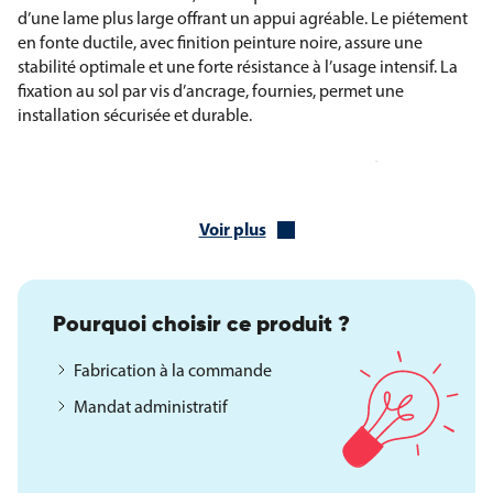
d’une lame plus large offrant un appui agréable. Le piétement
en fonte ductile, avec finition peinture noire, assure une
stabilité optimale et une forte résistance à l’usage intensif. La
fixation au sol par vis d’ancrage, fournies, permet une
installation sécurisée et durable.
Caractéristiques techniques du banc Bilbao
Lames en bois exotique traitées fongicide, insecticide et
Voir plus
hydrofuge
Deux lames d’assise largeur 145 mm, épaisseur 40 mm
Une lame de dossier largeur 190 mm, épaisseur 35 mm
Piétement en fonte ductile finition peinture noire
Pourquoi choisir ce produit ?
Fixation au sol par vis d’ancrage fournies
Visserie en acier zingué
Fabrication à la commande
Livré prêt à monter
Mandat administratif
Longueur totale : 2000 mm
Hauteur totale : 688 mm
Hauteur d’assise : 383 mm