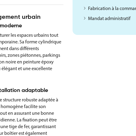
Fabrication à la comm
gement urbain
Mandat administratif
t moderne
turer les espaces urbains tout
mporaine. Sa forme cylindrique
ment dans différents
oirs, zones piétonnes, parkings
ion noire en peinture époxy
u élégant et une excellente
stallation adaptable
ne structure robuste adaptée à
et homogène facilite son
out en assurant une bonne
idienne. La fixation peut être
une tige de fer, garantissant
ur boîtier est également