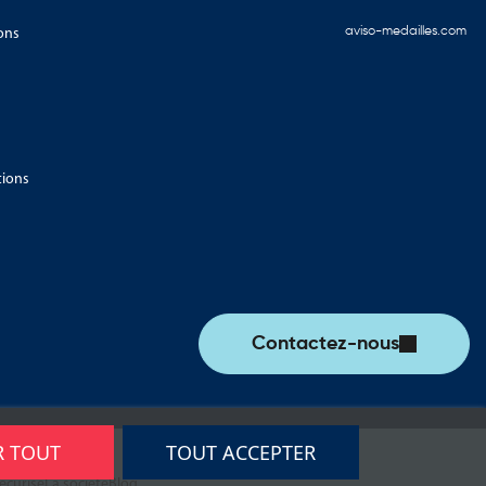
ons
aviso-medailles.com
tions
Contactez-nous
R TOUT
TOUT ACCEPTER
écurisé
La société
Blog