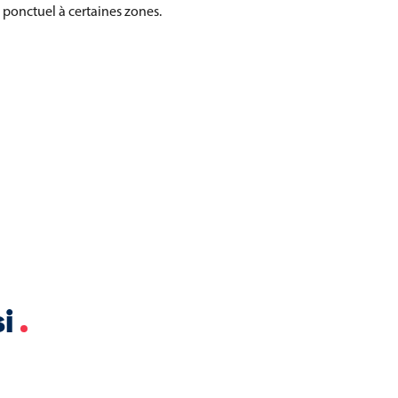
 ponctuel à certaines zones.
rne Tubo
mpromis entre résistance,
es publics.
si