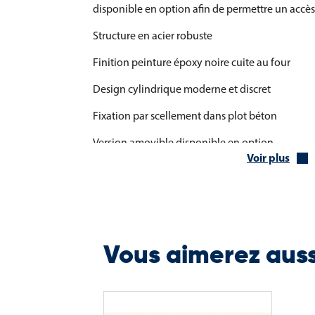
disponible en option afin de permettre un accès
Structure en acier robuste
Finition peinture époxy noire cuite au four
Design cylindrique moderne et discret
Fixation par scellement dans plot béton
Version amovible disponible en option
Voir plus
Caractéristiques techniques de la bo
La borne Tubo est conçue pour offrir un bon co
discrétion et facilité d’intégration dans les espac
Diamètre : 102 mm
Vous aimerez aus
Hauteur : 1005 mm
Largeur de la base : 130 mm