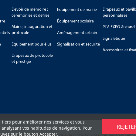
Devoir de mémoire :
Drapeaux et pavill
m
Equipement de mairie
cérémonies et défilés
personnalisés
rre
Équipement scolaire
Mairie, inauguration et
PLV, EXPO & stand
tiels
protocole
Aménagement urbain
Signalétique
e
Équipement pour élus
Signalisation et sécurité
Accessoires et fixa
Drapeaux de protocole
et prestige
e tiers pour améliorer nos services et vous
REJETE
n analysant vos habitudes de navigation. Pour
uyez sur le bouton Accepter.
retours
C.G.V
Mentions légales
Politique de protection des données
Paiement s