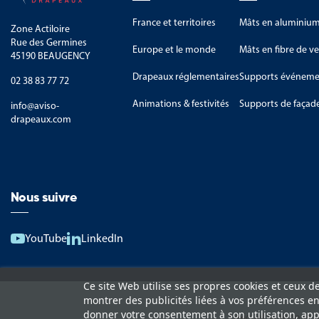
France et territoires
Mâts en aluminiu
Zone Actiloire
Rue des Germines
Europe et le monde
Mâts en fibre de ve
45190 BEAUGENCY
Drapeaux réglementaires
Supports événemen
02 38 83 77 72
Animations & festivités
Supports de façad
info@aviso-
drapeaux.com
Nous suivre
YouTube
LinkedIn
Ce site Web utilise ses propres cookies et ceux d
montrer des publicités liées à vos préférences e
donner votre consentement à son utilisation, app
Lexique
Livraison et 