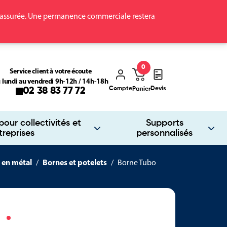
ra assurée. Une permanence commerciale restera
0
Service client à votre écoute
 lundi au vendredi 9h-12h / 14h-18h
Compte
Devis
02 38 83 77 72
Panier
our collectivités et
Supports
treprises
personnalisés
 en métal
Bornes et potelets
Borne Tubo
o