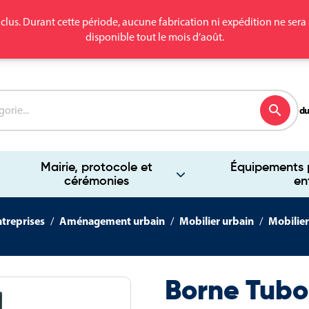
clus. Durant cette période, aucune fabrication ni expédition ne se
disponible tout le mois d’août.
search
du
Mairie, protocole et
Équipements p
cérémonies
en
ntreprises
Aménagement urbain
Mobilier urbain
Mobilier
Borne Tub