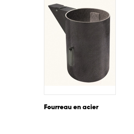
Poids : 5 kg
Coloris standard : noir
Autres coloris RAL disponibles sur demande
Les avantages de la borne Tubo pour 
Cette borne urbaine constitue une solution effic
organiser les circulations tout en conservant 
Sa conception simple et fonctionnelle répond p
collectivités et des aménagements urbains con
Design minimaliste et élégant
Excellente résistance extérieure
Installation fixe ou amovible selon les besoins
Fourreau en acier
Intégration facile dans tous les environnements
Solution durable pour la gestion des accès et ci