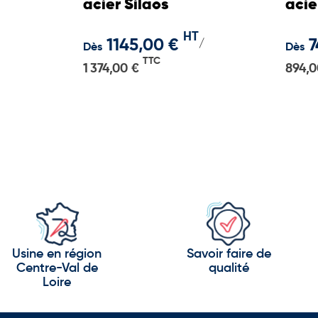
acier Silaos
acie
HT
1145,00 €
7
/
Dès
Dès
TTC
1 374,00 €
894,0
Usine en région
Savoir faire de
Centre-Val de
qualité
Loire