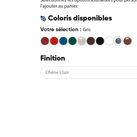
l'ajouter au panier.
Coloris disponibles
Gris
Votre sélection :
Bordeaux
Rouge
Bleu
Vert
Gris
Marron
Noir
Blanc
As
-
-
-
-
soie
-
-
Pur
Co
Gris
RAL
RAL
RAL
RAL
-
RAL
RAL
-
3004
3020
5010
6005
RAL
8017
9005
RAL
Finition
7044
9010