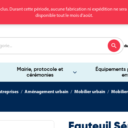
clus. Durant cette période, aucune fabrication ni expédition ne se
disponible tout le mois d’août.
search
du
Mairie, protocole et
Équipements p
cérémonies
en
ntreprises
Aménagement urbain
Mobilier urbain
Mobilier
Fauteuil Sé