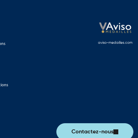
ons
aviso-medailles.com
tions
Contactez-nous