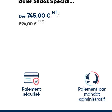
acier Silaos Spécial
Sénior
HT
745,00 €
/
Dès
TTC
894,00 €
Paiement
Paiement par
sécurisé
mandat
administratif