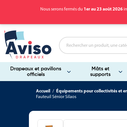
1er au 23 août 2026
Nous serons fermés du
in
Drapeaux et pavillons
Mâts et
officiels
supports
Accueil
Équipements pour collectivités et e
Fauteuil Sénior Silaos