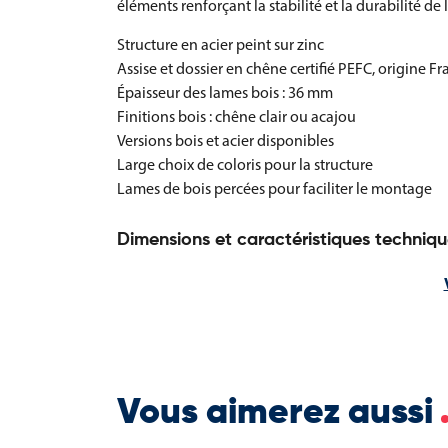
éléments renforçant la stabilité et la durabilité de
Structure en acier peint sur zinc
Assise et dossier en chêne certifié PEFC, origine F
Épaisseur des lames bois : 36 mm
Finitions bois : chêne clair ou acajou
Versions bois et acier disponibles
Large choix de coloris pour la structure
Lames de bois percées pour faciliter le montage
Dimensions et caractéristiques techniqu
Longueur : 600 mm
Profondeur d’assise : 398 mm
Hauteur hors tout : 911 mm
Hauteur d’assise : 540 mm
Épaisseur de l’accoudoir : 8 mm
Platines de fixation : 100 x 40 mm, épaisseur 5 mm
Vous aimerez aussi
Goujons d’ancrage fournis
Repose-pieds section 50 x 30 mm