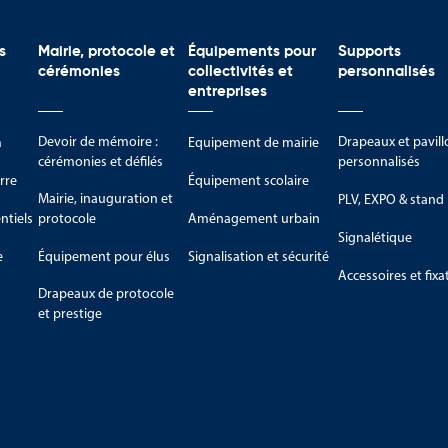
s
Mairie, protocole et
Équipements pour
Supports
cérémonies
collectivités et
personnalisés
entreprises
Devoir de mémoire :
Drapeaux et pavill
m
Equipement de mairie
cérémonies et défilés
personnalisés
rre
Équipement scolaire
Mairie, inauguration et
PLV, EXPO & stand
tiels
protocole
Aménagement urbain
Signalétique
e
Équipement pour élus
Signalisation et sécurité
Accessoires et fixa
Drapeaux de protocole
et prestige