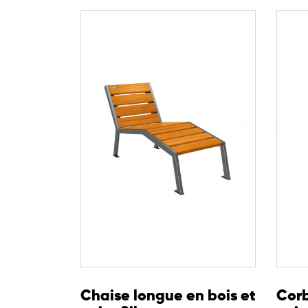
Largeur de lame : 120 mm
Le fauteuil SILAOS est livré prêt à monter et con
des espaces publics, en combinant responsabilité 
Chaise longue en bois et
Corb