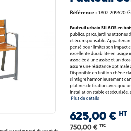
Référence :
1802.209620-G
Fauteuil urbain SILAOS en bois
publics, parcs, jardins et zones
et écoresponsable. Appartenant 
pensé pour limiter son impact 
excellente durabilité en usage in
associée à une assise et un doss
assure une résistance optimale 
Disponible en finition chêne cla
s’intègre harmonieusement dans
platines de fixation avec goujo
installation stable et sécurisée,
Plus de détails
HT
625,00 €
750,00 €
TTC
naliser votre produit avant de