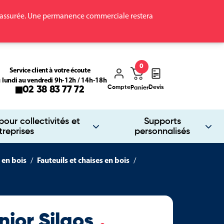
ra assurée. Une permanence commerciale restera
0
Service client à votre écoute
 lundi au vendredi 9h-12h / 14h-18h
Compte
Devis
02 38 83 77 72
Panier
our collectivités et
Supports
treprises
personnalisés
 en bois
Fauteuils et chaises en bois
nior Silaos