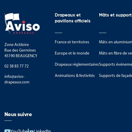
Drapeaux et
Mâts et support
pavillons officiels
France et territoires
Mâts en aluminiu
Zone Actiloire
Rue des Germines
Europe et le monde
Mâts en fibre de ve
45190 BEAUGENCY
Drapeaux réglementaires
Supports événemen
02 38 83 77 72
Animations & festivités
Supports de façad
info@aviso-
drapeaux.com
Nous suivre
YouTube
LinkedIn