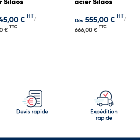
r Silaos
acier Silaos
HT
HT
45,00 €
555,00 €
/
/
Dès
TTC
TTC
0 €
666,00 €
Devis rapide
Expédition
rapide