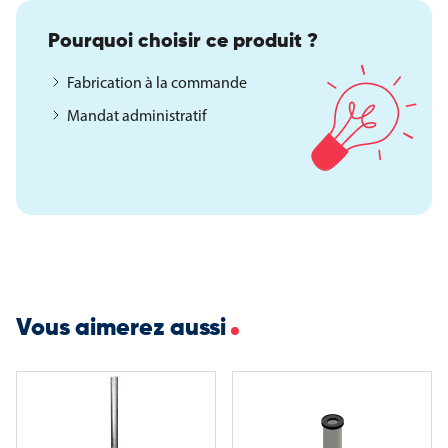
Poids : environ 15 kg
Pourquoi choisir ce produit ?
Finition : aluminium laqué blanc
Girouette : pivotante, compatible manche à air Ø 30 cm
Fabrication à la commande
Mandat administratif
Manche à air : en option
Massif béton conseillé : 70 × 70 × 60 cm
Fixations disponibles (en option)
Platine basculante : facilite le basculement du mât et
l’entretien de la manche à air
Fourreau : adapté aux installations ponctuelles, scellé dans un
massif béton (perte de hauteur ~75 cm)
Vous aimerez aussi
Autres configurations possibles
Ce mât peut être décliné en différentes hauteurs ou avec
d’autres finitions selon les besoins de votre site.
Nous consulter pour toute demande personnalisée.