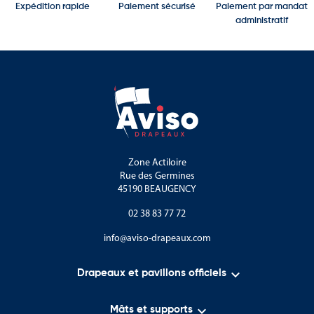
Expédition rapide
Paiement sécurisé
Paiement par mandat
administratif
Zone Actiloire
Rue des Germines
45190 BEAUGENCY
02 38 83 77 72
info@aviso-drapeaux.com

Drapeaux et pavillons officiels

Mâts et supports