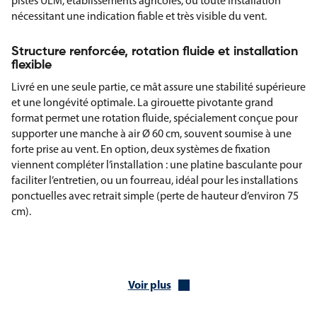
pistes ULM, établissements agricoles, ou toute installation
nécessitant une indication fiable et très visible du vent.
Structure renforcée, rotation fluide et installation
flexible
Livré en une seule partie, ce mât assure une stabilité supérieure
et une longévité optimale. La girouette pivotante grand
format permet une rotation fluide, spécialement conçue pour
supporter une manche à air Ø 60 cm, souvent soumise à une
forte prise au vent. En option, deux systèmes de fixation
viennent compléter l’installation : une platine basculante pour
faciliter l’entretien, ou un fourreau, idéal pour les installations
ponctuelles avec retrait simple (perte de hauteur d’environ 75
cm).
Caractéristiques techniques du mât 6 m avec
girouette Ø 60 cm
Hauteur : 6 mètres (1 seule partie)
Voir plus
Diamètre du mât : 60 mm