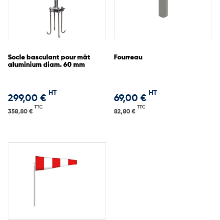
votre site.
Nous consulter pour toute demande personnalisée.
Socle basculant pour mât
Fourreau
aluminium diam. 60 mm
HT
HT
299,00 €
69,00 €
TTC
TTC
358,80 €
82,80 €