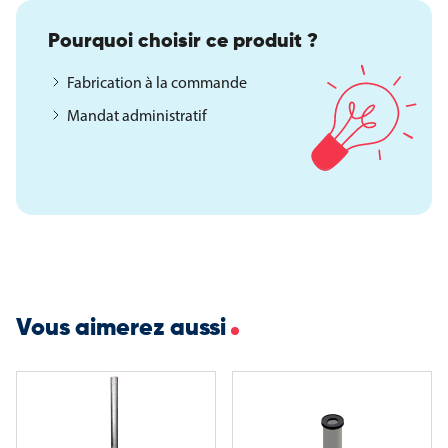
Poids : environ 18 kg
Pourquoi choisir ce produit ?
Finition : aluminium laqué blanc
Fabrication à la commande
Girouette : pivotante, compatible manche à air Ø 60 cm
Mandat administratif
Manche à air : en option
Massif béton recommandé : 70 × 70 × 60 cm
Fixations proposées (en option)
Platine basculante : idéale pour abaisser le mât et remplacer
rapidement la manche à air
Fourreau de pose ponctuelle : scellé dans un massif béton,
Vous aimerez aussi
facilite la dépose (perte de hauteur ~75 cm)
Autres configurations disponibles
Ce modèle peut être réalisé en différentes hauteurs et avec
d’autres finitions afin de s’adapter aux besoins spécifiques de