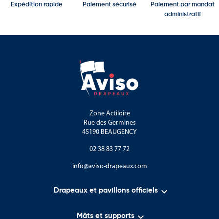
Expédition rapide
Paiement sécurisé
Paiement par mandat
administratif
Zone Actiloire
Rue des Germines
45190 BEAUGENCY
02 38 83 77 72
info@aviso-drapeaux.com

Drapeaux et pavillons officiels

Mâts et supports