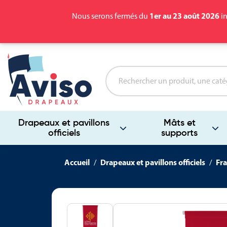
1er au 23 août 2026
Nous serons fermés du
in
Drapeaux et pavillons
Mâts et
officiels
supports
Accueil
Drapeaux et pavillons officiels
Fra