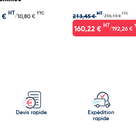
HT
HT
TTC
TTC
213,45 €
/
256,14 €
 €
/
10,80 €
HT
160,22 €
/
192,26 €
Devis rapide
Expédition
rapide