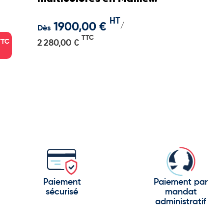
ou PVC
HT
1900,00 €
/
Dès
TTC
TTC
2 280,00 €
Paiement
Paiement par
sécurisé
mandat
administratif