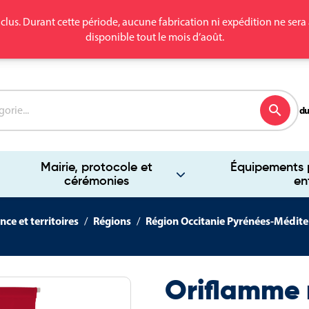
clus. Durant cette période, aucune fabrication ni expédition ne se
disponible tout le mois d’août.
search
du
Mairie, protocole et
Équipements p
cérémonies
en
nce et territoires
Régions
Région Occitanie Pyrénées-Médite
Oriflamme 