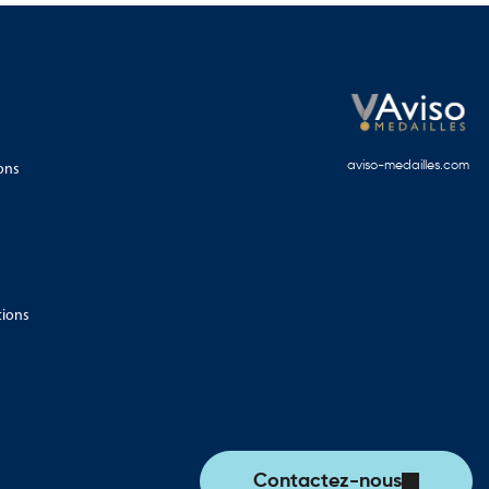
ons
aviso-medailles.com
tions
Contactez-nous