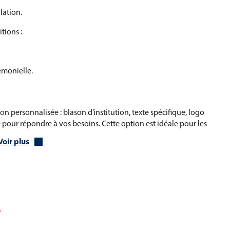
lation.
tions :
émonielle.
n personnalisée : blason d’institution, texte spécifique, logo
our répondre à vos besoins. Cette option est idéale pour les
s d’événements souhaitant renforcer leur visibilité et leur
Voir plus
is décoratif et symbolique, parfait pour affirmer l’attachement