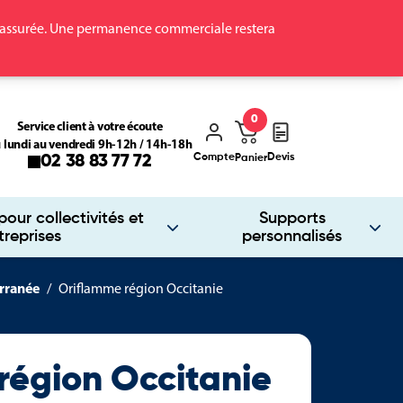
ra assurée. Une permanence commerciale restera
0
Service client à votre écoute
 lundi au vendredi 9h-12h / 14h-18h
Compte
Devis
02 38 83 77 72
Panier
our collectivités et
Supports
treprises
personnalisés
rranée
Oriflamme région Occitanie
région Occitanie