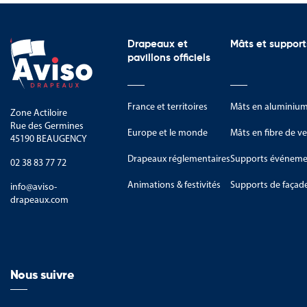
Drapeaux et
Mâts et support
pavillons officiels
France et territoires
Mâts en aluminiu
Zone Actiloire
Rue des Germines
Europe et le monde
Mâts en fibre de ve
45190 BEAUGENCY
Drapeaux réglementaires
Supports événemen
02 38 83 77 72
Animations & festivités
Supports de façad
info@aviso-
drapeaux.com
Nous suivre