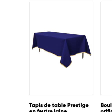
Tapis de table Prestige
Boul
en feutre laine
orif