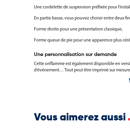
Une cordelette de suspension préfixée pour l’instal
En partie basse, vous pouvez choisir entre deux fini
Forme droite pour une présentation classique,
Forme queue de pie pour une apparence plus cér
Une personnalisation sur demande
Cette oriflamme est également disponible en versio
d’événement… Tout peut être imprimé sur mesure p
collectivités, structures régionales ou organisateur
ancrage territorial.
L’oriflamme Occitanie est un support visuel à la fo
à votre région.
Vous aimerez aussi