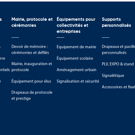
s
Mairie, protocole et
Équipements pour
Supports
cérémonies
collectivités et
personnalisés
entreprises
Devoir de mémoire :
Drapeaux et pavill
m
Equipement de mairie
cérémonies et défilés
personnalisés
rre
Équipement scolaire
Mairie, inauguration et
PLV, EXPO & stand
tiels
protocole
Aménagement urbain
Signalétique
e
Équipement pour élus
Signalisation et sécurité
Accessoires et fixa
Drapeaux de protocole
et prestige