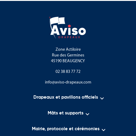
Zone Actiloire
Rue des Germines
45190 BEAUGENCY
02 38 83 77 72
info@aviso-drapeaux.com

Drapeaux et pavillons officiels

Mâts et supports

Mairie, protocole et cérémonies