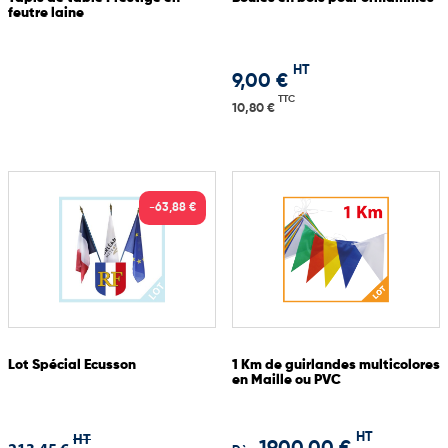
feutre laine
HT
9,00 €
TTC
10,80 €
-63,88 €
Lot Spécial Ecusson
1 Km de guirlandes multicolores
en Maille ou PVC
HT
HT