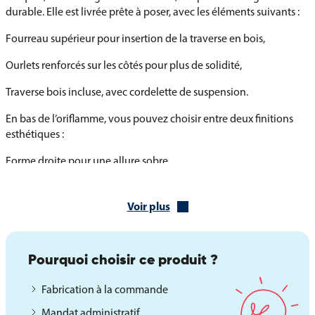
durable. Elle est livrée prête à poser, avec les éléments suivants :
Fourreau supérieur pour insertion de la traverse en bois,
Ourlets renforcés sur les côtés pour plus de solidité,
Traverse bois incluse, avec cordelette de suspension.
En bas de l’oriflamme, vous pouvez choisir entre deux finitions
esthétiques :
Forme droite pour une allure sobre,
Forme queue de pie pour un rendu plus solennel.
Voir plus
Le choix de la finition est à effectuer avant l’ajout au panier.
Fabrication sur mesure possible
Pourquoi choisir ce produit ?
En complément des modèles standards, cette oriflamme peut être
personnalisée : ajout de blason, logo, texte ou autre visuel à votre
Fabrication à la commande
image. Une fabrication sur mesure est possible sur devis pour
Mandat administratif