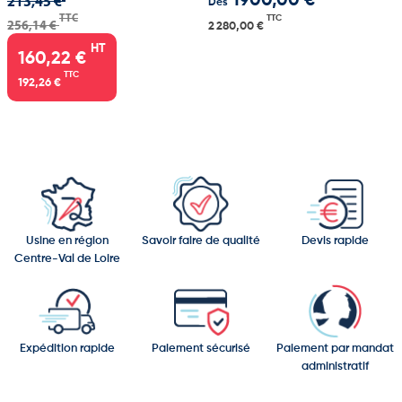
213,45 €
1900,00 €
Dès
TTC
TTC
256,14 €
2 280,00 €
HT
160,22 €
TTC
192,26 €
Usine en région
Savoir faire de qualité
Devis rapide
Centre-Val de Loire
Expédition rapide
Paiement sécurisé
Paiement par mandat
administratif