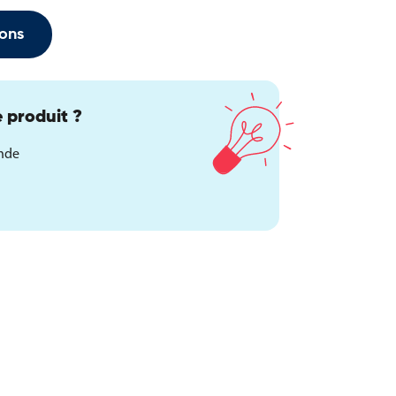
ons
 produit ?
ande