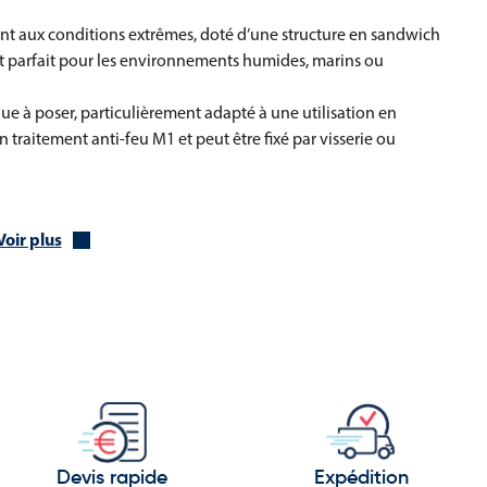
t aux conditions extrêmes, doté d’une structure en sandwich
st parfait pour les environnements humides, marins ou
ue à poser, particulièrement adapté à une utilisation en
n traitement anti-feu M1 et peut être fixé par visserie ou
Voir plus
quatique
its chimiques
ptimale en toutes situations
t décliné en plusieurs dimensions standards, permettant une
n :
Devis rapide
Expédition
es ou installations intérieures discrètes.