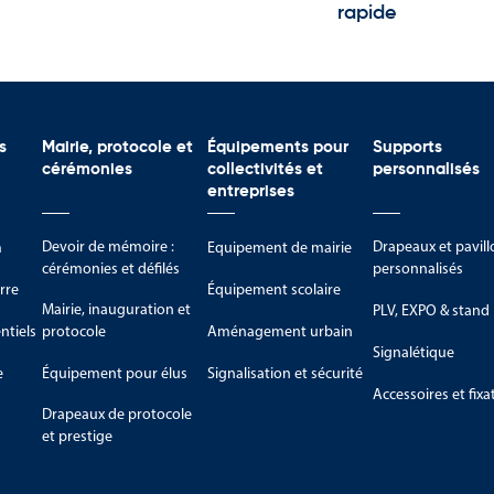
rapide
s zones d’intervention ou abords de piscines.
ires, quais ou bâtiments techniques, offrant une visibilité
ct, utile pour une signalétique complémentaire sur support
s
Mairie, protocole et
Équipements pour
Supports
e lisibilité accrue sur les installations extérieures exposées.
cérémonies
collectivités et
personnalisés
pour les zones industrielles, maritimes ou fluviales
entreprises
ance.
Devoir de mémoire :
Drapeaux et pavill
m
Equipement de mairie
rme aux normes internationales et sa lisibilité optimale, le
cérémonies et défilés
personnalisés
itue un équipement de signalétique essentiel pour assurer la
rre
Équipement scolaire
uatique ou portuaire.
Mairie, inauguration et
PLV, EXPO & stand
tiels
protocole
Aménagement urbain
Signalétique
e
Équipement pour élus
Signalisation et sécurité
Accessoires et fixa
Drapeaux de protocole
et prestige