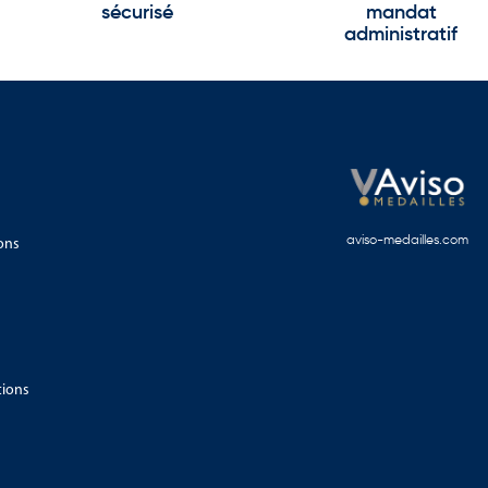
sécurisé
mandat
administratif
ons
aviso-medailles.com
tions