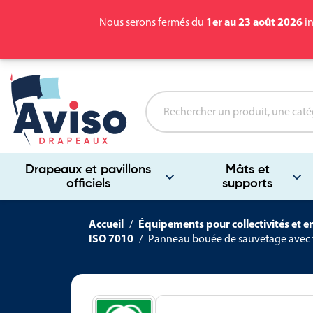
1er au 23 août 2026
Nous serons fermés du
in
Drapeaux et pavillons
Mâts et
officiels
supports
Accueil
Équipements pour collectivités et e
ISO 7010
Panneau bouée de sauvetage avec fi