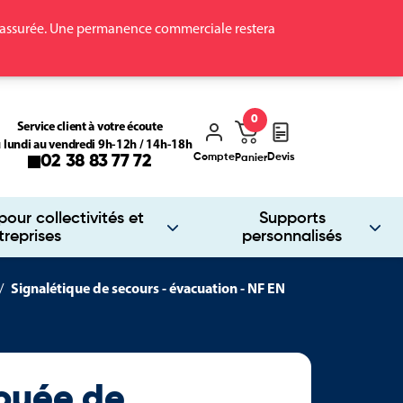
ra assurée. Une permanence commerciale restera
0
Service client à votre écoute
 lundi au vendredi 9h-12h / 14h-18h
Compte
Devis
02 38 83 77 72
Panier
our collectivités et
Supports
treprises
personnalisés
Signalétique de secours - évacuation - NF EN
ouée de