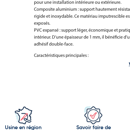
pour une installation intérieure ou extérieure.
Composite aluminium : support hautement résistan
rigide et inoxydable. Ce matériau imputrescible e
exposés.
PVC expansé : support léger, économique et pratiq
intérieur. D’une épaisseur de 1 mm, il bénéficie d’u
adhésif double-face.
Caractéristiques principales :
Conforme à la norme NF EN ISO 7010 (E041)
Pictogramme clair et universel pour la sécurité a
Résistance aux intempéries, UV, humidité et produ
Installation simple en intérieur ou extérieur
Des formats variés pour une visibilité o
Le panneau Bouée de sauvetage avec filin E041 es
adaptation parfaite à l’environnement d’installatio
Usine en région
Savoir faire de
Format 120 x 120 mm : idéal pour les zones restreint