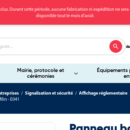
clus. Durant cette période, aucune fabrication ni expédition ne se
disponible tout le mois d’août.
search
du
Mairie, protocole et
Équipements p
cérémonies
en
ntreprises
Signalisation et sécurité
Affichage réglementaire
lin - E041
Panneau b