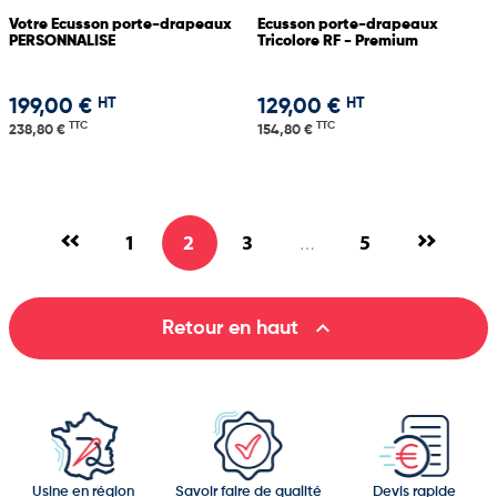
Votre Ecusson porte-drapeaux
Ecusson porte-drapeaux
PERSONNALISE
Tricolore RF - Premium
HT
HT
199,00 €
129,00 €
TTC
TTC
238,80 €
154,80 €
1
2
3
5
…

Retour en haut
Usine en région
Savoir faire de qualité
Devis rapide