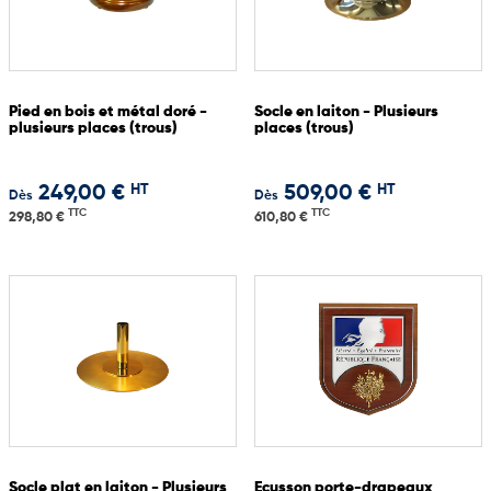
Pied en bois et métal doré -
Socle en laiton - Plusieurs
plusieurs places (trous)
places (trous)
HT
HT
249,00 €
509,00 €
Dès
Dès
TTC
TTC
298,80 €
610,80 €
Socle plat en laiton - Plusieurs
Ecusson porte-drapeaux