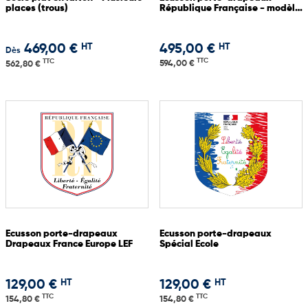
places (trous)
République Française - modèle
Prestige
HT
HT
469,00 €
495,00 €
Dès
TTC
TTC
594,00 €
562,80 €
Ecusson porte-drapeaux
Ecusson porte-drapeaux
Drapeaux France Europe LEF
Spécial Ecole
HT
HT
129,00 €
129,00 €
TTC
TTC
154,80 €
154,80 €