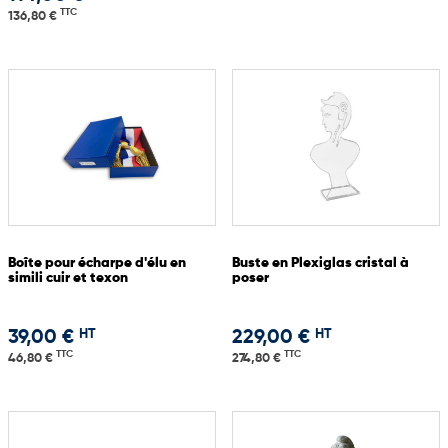
TTC
136,80 €
Boîte pour écharpe d'élu en
Buste en Plexiglas cristal à
simili cuir et texon
poser
HT
HT
39,00 €
229,00 €
TTC
TTC
46,80 €
274,80 €