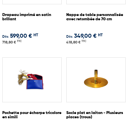
Drapeau imprimé en satin
Nappe de table personnalisée
brillant
avec retombée de 70 cm
HT
HT
599,00 €
349,00 €
Dès
Dès
TTC
TTC
718,80 €
418,80 €
Pochette pour écharpe tricolore
Socle plat en laiton - Plusieurs
en simili
places (trous)