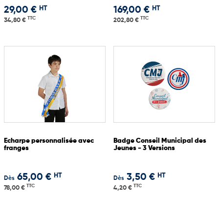
HT
HT
29,00 €
169,00 €
TTC
TTC
34,80 €
202,80 €
Echarpe personnalisée avec
Badge Conseil Municipal des
franges
Jeunes - 3 Versions
HT
HT
65,00 €
3,50 €
Dès
Dès
TTC
TTC
78,00 €
4,20 €