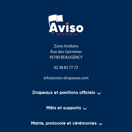
Zone Actiloire
Rue des Germines
45190 BEAUGENCY
02 38 83 77 72
info@aviso-drapeaux.com

Drapeaux et pavillons officiels

Mâts et supports

Mairie, protocole et cérémonies