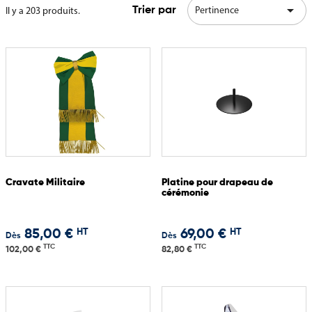

Pertinence
Il y a 203 produits.
Trier par
Cravate Militaire
Platine pour drapeau de
cérémonie
HT
HT
85,00 €
69,00 €
Dès
Dès
TTC
TTC
102,00 €
82,80 €