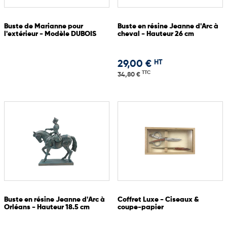
Buste de Marianne pour
Buste en résine Jeanne d'Arc à
l'extérieur - Modèle DUBOIS
cheval - Hauteur 26 cm
HT
29,00 €
TTC
34,80 €
Buste en résine Jeanne d'Arc à
Coffret Luxe - Ciseaux &
Orléans - Hauteur 18.5 cm
coupe-papier